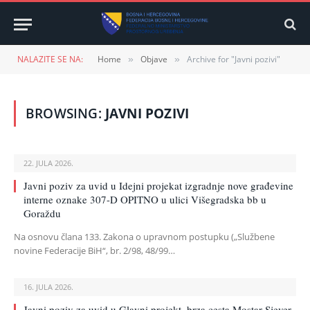
NALAZITE SE NA:
Home
Objave
Archive for "Javni pozivi"
»
»
BROWSING:
JAVNI POZIVI
22. JULA 2026.
Javni poziv za uvid u Idejni projekat izgradnje nove građevine
interne oznake 307-D OPITNO u ulici Višegradska bb u
Goraždu
Na osnovu člana 133. Zakona o upravnom postupku („Službene
novine Federacije BiH“, br. 2/98, 48/99…
16. JULA 2026.
Javni poziv za uvid u Glavni projekt, brza cesta Mostar Sjever-