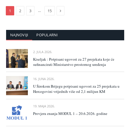
Next
…
1
2
3
15
NAJNOVIJI
POPULARNI
2. JULA 2026.
Kiseljak : Potpisani ugovori za 27 projekata koje će
sufinancirati Ministarstvo prostornog uređenja
16. JUNA 2026.
U Širokom Brijegu potpisani ugovori za 25 projekata u
Hercegovini vrijednih više od 2,1 milijun KM
19. MAJA 2026.
Provjera znanja MODUL 1 – 20.6.2026. godine