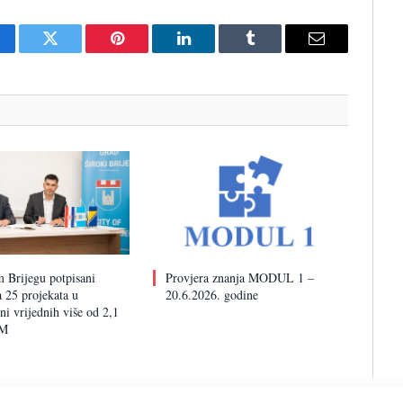
cebook
Twitter
Pinterest
LinkedIn
Tumblr
Email
 Brijegu potpisani
Provjera znanja MODUL 1 –
 25 projekata u
20.6.2026. godine
i vrijednih više od 2,1
KM