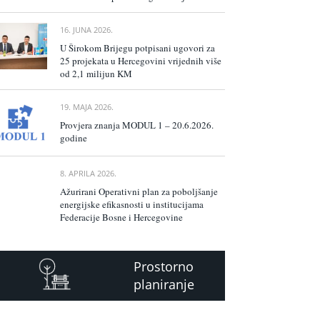
16. JUNA 2026.
U Širokom Brijegu potpisani ugovori za
25 projekata u Hercegovini vrijednih više
od 2,1 milijun KM
19. MAJA 2026.
Provjera znanja MODUL 1 – 20.6.2026.
godine
8. APRILA 2026.
Ažurirani Operativni plan za poboljšanje
energijske efikasnosti u institucijama
Federacije Bosne i Hercegovine
Prostorno
planiranje