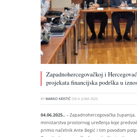
Zapadnohercegovačkoj i Hercegovaćko
projekata financijska podrška u izn
BY
MARKO KRISTIĆ
ON
4. JUNA 2025.
04.06.2025..
– Zapadnohercegovačka županija, t
ministarstva prostornog uređenja koje predvodi
primio načelnik Ante Begić i tim povodom potpis