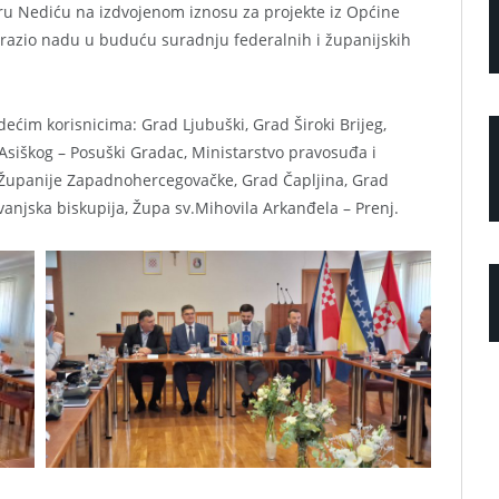
tru Nediću na izdvojenom iznosu za projekte iz Općine
izrazio nadu u buduću suradnju federalnih i županijskih
ećim korisnicima: Grad Ljubuški, Grad Široki Brijeg,
Asiškog – Posuški Gradac, Ministarstvo pravosuđa i
Županije Zapadnohercegovačke, Grad Čapljina, Grad
vanjska biskupija, Župa sv.Mihovila Arkanđela – Prenj.