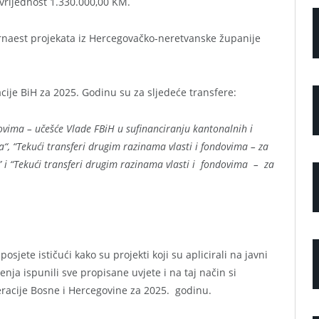
vrijednost 1.330.000,00 KM.
trnaest projekata iz Hercegovačko-neretvanske županije
ije BiH za 2025. Godinu su za sljedeće transfere:
dovima – učešće Vlade FBiH u sufinanciranju kantonalnih i
“, “Tekući transferi drugim razinama vlasti i fondovima – za
” i “Tekući transferi drugim razinama vlasti i fondovima – za
osjete ističući kako su projekti koji su aplicirali na javni
ja ispunili sve propisane uvjete i na taj način si
eracije Bosne i Hercegovine za 2025. godinu.