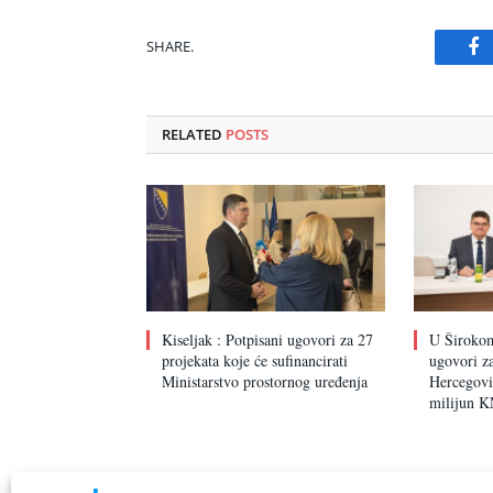
SHARE.
Fa
RELATED
POSTS
Kiseljak : Potpisani ugovori za 27
U Širokom
projekata koje će sufinancirati
ugovori za
Ministarstvo prostornog uređenja
Hercegovin
milijun 