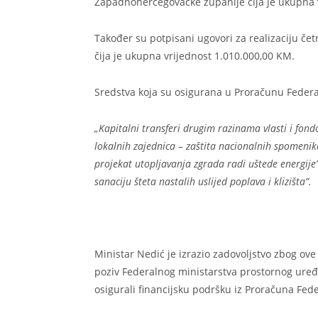
Zapadnohercegovačke županije čija je ukupna 
Također su potpisani ugovori za realizaciju če
čija je ukupna vrijednost 1.010.000,00 KM.
Sredstva koja su osigurana u Proračunu Federac
„Kapitalni transferi drugim razinama vlasti i fon
lokalnih zajednica – zaštita nacionalnih spomenika
projekat utopljavanja zgrada radi uštede energije
sanaciju šteta nastalih uslijed poplava i klizišta”.
Ministar Nedić je izrazio zadovoljstvo zbog ove p
poziv Federalnog ministarstva prostornog uređen
osigurali financijsku podršku iz Proračuna Fed