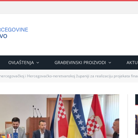
OVLAŠTENJA
GRAĐEVINSKI PROIZVODI
AKTU
ercegovačkoj i Hercegovaćko-neretvanskoj županiji za realizaciju projekata fina