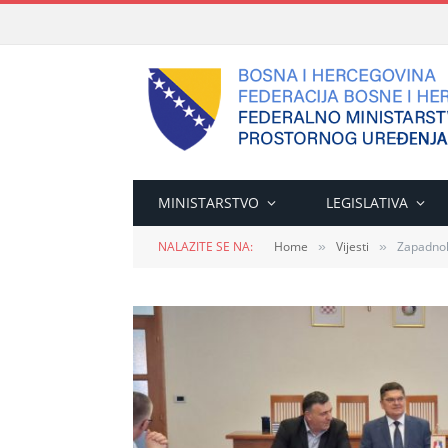
MINISTARSTVO
LEGISLATIVA
NALAZITE SE NA:
Home
Vijesti
Zapadnoh
»
»