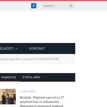
Facebook
ELNOSTI
KONTAKT
ncijska podrška u iznosu od 2.340.000,00 KM
NAJNOVIJI
POPULARNI
2. JULA 2026.
Kiseljak : Potpisani ugovori za 27
projekata koje će sufinancirati
Ministarstvo prostornog uređenja