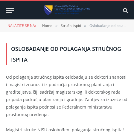
NALAZITE SE NA:
Home
Stručni ispiti
Oslobađanje od polaganja stručnog ispita
»
»
OSLOBAĐANJE OD POLAGANJA STRUČNOG
ISPITA
Od polaganja stručnog ispita oslobađaju se doktori znanosti
i magistri znanosti iz područja prostornog planiranja i
graditeljstva, čiji sadržaj magistarskog ili doktorskog rada
pripada području planiranja i gradnje. Zahtjev za izuzeće od
polaganja ispita podnosi se Federalnom ministarstvu
prostornog uređenja.
Magistri struke NISU oslobođeni polaganja stručnog ispita!