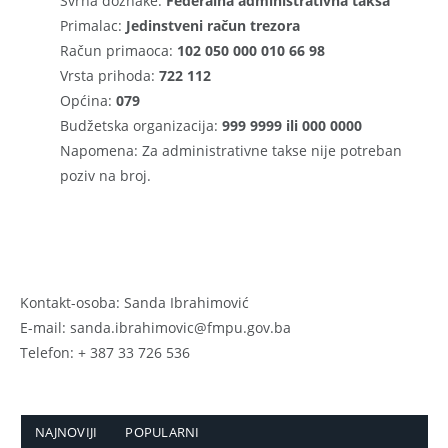
Svrha doznake:
Federalna administrativna taksa
Primalac:
Jedinstveni račun trezora
Račun primaoca:
102 050 000 010 66 98
Vrsta prihoda:
722 112
Općina:
079
Budžetska organizacija:
999 9999 ili 000 0000
Napomena: Za administrativne takse nije potreban
poziv na broj.
Kontakt-osoba: Sanda Ibrahimović
E-mail: sanda.ibrahimovic@fmpu.gov.ba
Telefon: + 387 33 726 536
NAJNOVIJI
POPULARNI