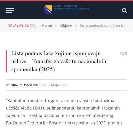
NALAZITE SE NA:
Home
Objave
Lista podnosilaca koji ne ispunjavaju uslove – Transfer za zaštitu nacionalnih spomenika (2025)
»
»
Lista podnosilaca koji ne ispunjavaju
0
uslove – Transfer za zaštitu nacionalnih
spomenika (2025)
BY
NIJAZ MUŠANOVIĆ
ON
14. MAJA 2025.
“Kapitalni transfer drugim razinama vlasti i fondovima –
učešće Vlade FBiH u sufinanciranju kantonalnih i lokalnih
zajednica – zaštita nacionalnih spomenika” utvrđenog
Budžetom Federacije Bosne i Hercegovine za 2025. godinu