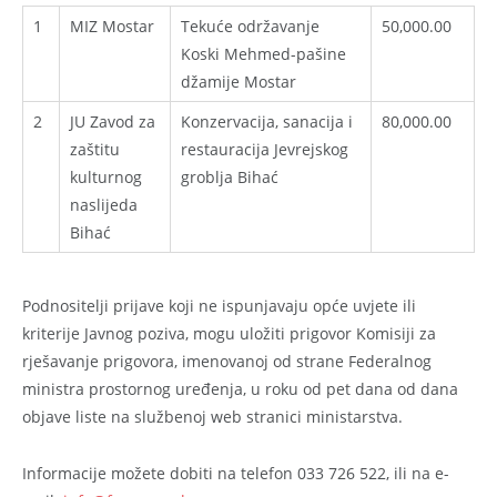
1
MIZ Mostar
Tekuće održavanje
50,000.00
Koski Mehmed-pašine
džamije Mostar
2
JU Zavod za
Konzervacija, sanacija i
80,000.00
zaštitu
restauracija Jevrejskog
kulturnog
groblja Bihać
naslijeda
Bihać
Podnositelji prijave koji ne ispunjavaju opće uvjete ili
kriterije Javnog poziva, mogu uložiti prigovor Komisiji za
rješavanje prigovora, imenovanoj od strane Federalnog
ministra prostornog uređenja, u roku od pet dana od dana
objave liste na službenoj web stranici ministarstva.
Informacije možete dobiti na telefon 033 726 522, ili na e-