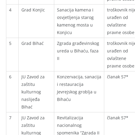
4
Grad Konjic
Sanacija kamena i
troškovnik nij
osvjetljenja starog
urađen od
kamenog mosta u
ovlaštene
Konjicu
pravne osobe
5
Grad Bihać
Zgrada građevinskog
troškovnik nij
ureda u Bihaću, faza
urađen od
II
ovlaštene
pravne osobe
6
JU Zavod za
Konzervacija, sanacija
članak 57*
zaštitu
i restauracija
kulturnog
Jevrejskog groblja u
naslijeđa
Bihaću
Bihać
7
JU Zavod za
Revitalizacija
članak 57*
zaštitu
nacionalnog
kulturnog
spomenika “Zgrada II