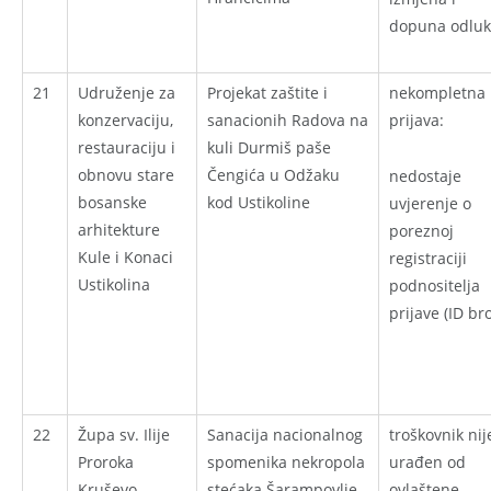
dopuna odlu
21
Udruženje za
Projekat zaštite i
nekompletna
konzervaciju,
sanacionih Radova na
prijava:
restauraciju i
kuli Durmiš paše
obnovu stare
Čengića u Odžaku
nedostaje
bosanske
kod Ustikoline
uvjerenje o
arhitekture
poreznoj
Kule i Konaci
registraciji
Ustikolina
podnositelja
prijave (ID bro
22
Župa sv. Ilije
Sanacija nacionalnog
troškovnik nij
Proroka
spomenika nekropola
urađen od
Kruševo
stećaka Šarampovlje
ovlaštene