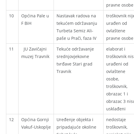
pravne osobe
10
Općina Pale u
Nastavak radova na
troškovnik nij
F BiH
tekućem održavanju
urađen od
Turbeta Semiz Ali-
ovlaštene
paše u Prači, faza IV
pravne osobe
11
JU Zavičajni
Tekuće održavanje
elaborat i
muzej Travnik
srednjovjekovne
troškovnik ni
tvrđave Stari grad
urađeni od
Travnik
ovlaštene
osobe,
troškovnik,
obrazac 1 i
obrazac 3 nis
usklađeni
12
Općina Gornji
Uređenje objekta i
nedostaje
Vakuf-Uskoplje
pripadajuće okoline
troškovnik,