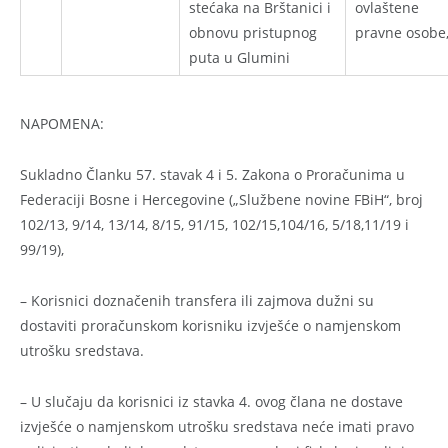
stećaka na Brštanici i
ovlaštene
obnovu pristupnog
pravne osobe
puta u Glumini
NAPOMENA:
Sukladno Članku 57. stavak 4 i 5. Zakona o Proračunima u
Federaciji Bosne i Hercegovine („Službene novine FBiH“, broj
102/13, 9/14, 13/14, 8/15, 91/15, 102/15,104/16, 5/18,11/19 i
99/19),
– Korisnici doznačenih transfera ili zajmova dužni su
dostaviti proračunskom korisniku izvješće o namjenskom
utrošku sredstava.
– U slučaju da korisnici iz stavka 4. ovog člana ne dostave
izvješće o namjenskom utrošku sredstava neće imati pravo