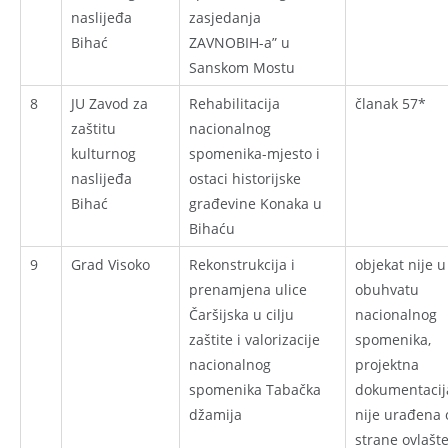
naslijeđa
zasjedanja
Bihać
ZAVNOBIH-a” u
Sanskom Mostu
8
JU Zavod za
Rehabilitacija
članak 57*
zaštitu
nacionalnog
kulturnog
spomenika-mjesto i
naslijeđa
ostaci historijske
Bihać
građevine Konaka u
Bihaću
9
Grad Visoko
Rekonstrukcija i
objekat nije u
prenamjena ulice
obuhvatu
Čaršijska u cilju
nacionalnog
zaštite i valorizacije
spomenika,
nacionalnog
projektna
spomenika Tabačka
dokumentacij
džamija
nije urađena 
strane ovlašt