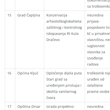
dokumentacij
sa troškovni
15
Grad Čapljina
Konzervacija
neuredna
arheološkoglokaliteta-
prijava-
zaštitnog i kontrolnog
posjedovni lis
iskopavanja Rt Kula
kč u privatno
Dračevo
vlasništvu, n
saglasnost
vlasnika za
izvođenje
radova
16
Općina Ključ
Opločenje dijela puta
troškovnik nij
Stari grad sa
urađen od
uređenjem pristupa i
ovlaštene
okoliša sanitarnog
pravne osobe
čvora
17
Opština Drvar
Izrada projektno-
neuredna