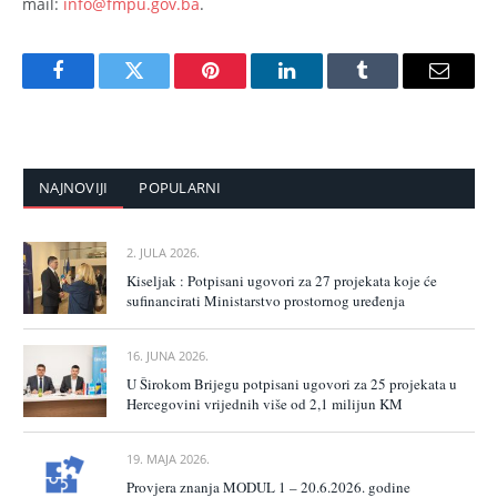
mail:
info@fmpu.gov.ba
.
Facebook
Twitter
Pinterest
LinkedIn
Tumblr
Email
NAJNOVIJI
POPULARNI
2. JULA 2026.
Kiseljak : Potpisani ugovori za 27 projekata koje će
sufinancirati Ministarstvo prostornog uređenja
16. JUNA 2026.
U Širokom Brijegu potpisani ugovori za 25 projekata u
Hercegovini vrijednih više od 2,1 milijun KM
19. MAJA 2026.
Provjera znanja MODUL 1 – 20.6.2026. godine