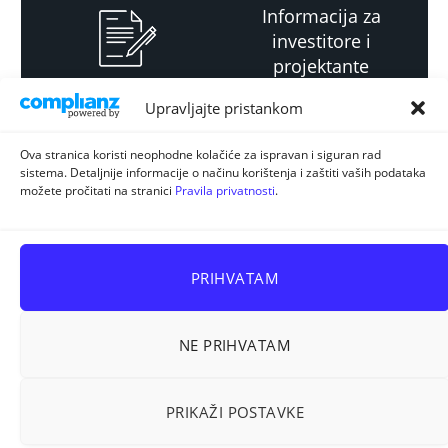
Informacija za
investitore i
projektante
Upravljajte pristankom
Strateški i planski
Ova stranica koristi neophodne kolačiće za ispravan i siguran rad
sistema. Detaljnije informacije o načinu korištenja i zaštiti vaših podataka
dokument
možete pročitati na stranici
Pravila privatnosti
.
PRIHVATAM
NE PRIHVATAM
Sva prava pridržana © 2026
ELUR d.o.o. Kiseljak
.
PRIKAŽI POSTAVKE
Prostorno planiranje
Energetska efikasnost