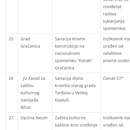
izvođenje
radova
(uklanjanja
spomenika)
25
Grad
Sanacija krovne
troškovnik nij
Gračanica
konstrukcije na
urađen od
nacionalnom
ovlaštene
spomeniku “Konak”
pravne osobe
Gračanica
26
JU Zavod za
Sanacija dijela
članak 57*
zaštitu
krovišta starog grada
kulturnog
Tvrđava u Velikoj
naslijeđa
Kladuši
Bihać
27
Općina Neum
Zaštita kulturne
troškovnik nij
baštine kroz uređenje
urađen od