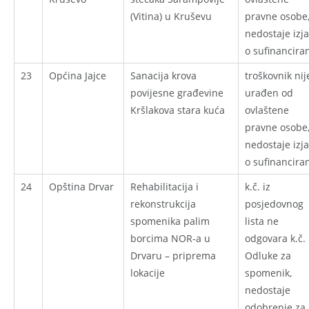
(Vitina) u Kruševu
pravne osobe
nedostaje izj
o sufinancira
23
Općina Jajce
Sanacija krova
troškovnik nij
povijesne građevine
urađen od
Kršlakova stara kuća
ovlaštene
pravne osobe
nedostaje izj
o sufinancira
24
Opština Drvar
Rehabilitacija i
k.č. iz
rekonstrukcija
posjedovnog
spomenika palim
lista ne
borcima NOR-a u
odgovara k.č. 
Drvaru – priprema
Odluke za
lokacije
spomenik,
nedostaje
odobrenje za