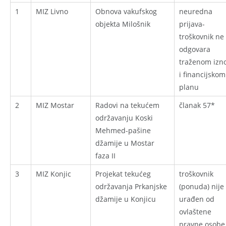
1
MIZ Livno
Obnova vakufskog
neuredna
objekta Milošnik
prijava-
troškovnik ne
odgovara
traženom izn
i financijskom
planu
2
MIZ Mostar
Radovi na tekućem
članak 57*
održavanju Koski
Mehmed-pašine
džamije u Mostar
faza II
3
MIZ Konjic
Projekat tekućeg
troškovnik
održavanja Prkanjske
(ponuda) nije
džamije u Konjicu
urađen od
ovlaštene
pravne osobe