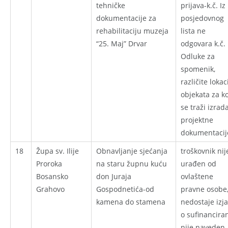
tehničke
prijava-k.č. Iz
dokumentacije za
posjedovnog
rehabilitaciju muzeja
lista ne
“25. Maj” Drvar
odgovara k.č. 
Odluke za
spomenik,
različite lokac
objekata za ko
se traži izrad
projektne
dokumentacij
18
Župa sv. Ilije
Obnavljanje sjećanja
troškovnik nij
Proroka
na staru župnu kuću
urađen od
Bosansko
don Juraja
ovlaštene
Grahovo
Gospodnetića-od
pravne osobe
kamena do stamena
nedostaje izj
o sufinanciran
nije naveden