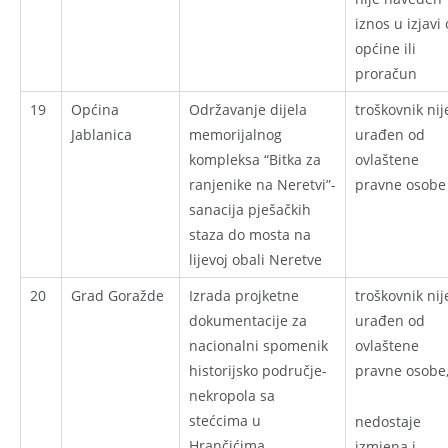
iznos u izjavi
općine ili
proračun
19
Općina
Održavanje dijela
troškovnik nij
Jablanica
memorijalnog
urađen od
kompleksa “Bitka za
ovlaštene
ranjenike na Neretvi”-
pravne osobe
sanacija pješačkih
staza do mosta na
lijevoj obali Neretve
20
Grad Goražde
Izrada projketne
troškovnik nij
dokumentacije za
urađen od
nacionalni spomenik
ovlaštene
historijsko područje-
pravne osobe
nekropola sa
stećcima u
nedostaje
Hrančićima
izmjena i