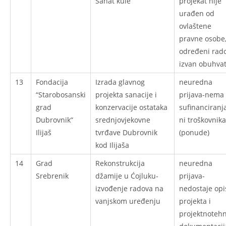
Sahat kule
projekat nije
urađen od
ovlaštene
pravne osobe
određeni rado
izvan obuhva
13
Fondacija
Izrada glavnog
neuredna
“Starobosanski
projekta sanacije i
prijava-nema
grad
konzervacije ostataka
sufinanciranja
Dubrovnik”
srednjovjekovne
ni troškovnika
Ilijaš
tvrđave Dubrovnik
(ponude)
kod Ilijaša
14
Grad
Rekonstrukcija
neuredna
Srebrenik
džamije u Ćojluku-
prijava-
izvođenje radova na
nedostaje opi
vanjskom uređenju
projekta i
projektnotehn