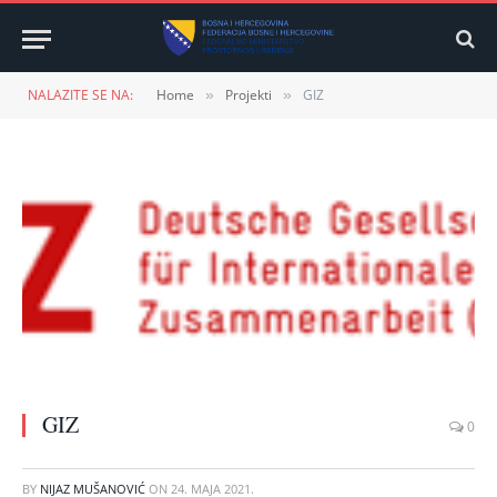
NALAZITE SE NA:
Home
Projekti
GIZ
»
»
GIZ
0
BY
NIJAZ MUŠANOVIĆ
ON
24. MAJA 2021.