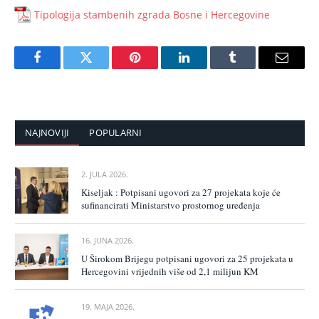
Tipologija stambenih zgrada Bosne i Hercegovine
Facebook
Twitter
Pinterest
LinkedIn
Tumblr
Email
NAJNOVIJI
POPULARNI
2. JULA 2026.
Kiseljak : Potpisani ugovori za 27 projekata koje će
sufinancirati Ministarstvo prostornog uređenja
16. JUNA 2026.
U Širokom Brijegu potpisani ugovori za 25 projekata u
Hercegovini vrijednih više od 2,1 milijun KM
19. MAJA 2026.