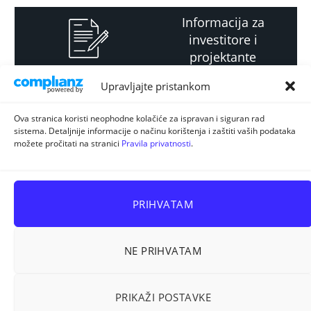
Informacija za
investitore i
projektante
Upravljajte pristankom
Strateški i planski
Ova stranica koristi neophodne kolačiće za ispravan i siguran rad
sistema. Detaljnije informacije o načinu korištenja i zaštiti vaših podataka
dokument
možete pročitati na stranici
Pravila privatnosti
.
PRIHVATAM
NE PRIHVATAM
Sva prava pridržana © 2026
ELUR d.o.o. Kiseljak
.
PRIKAŽI POSTAVKE