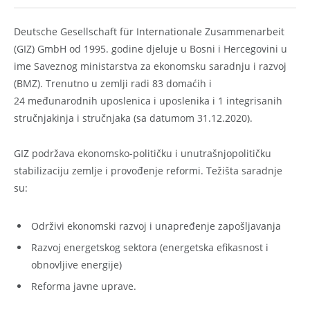
Deutsche Gesellschaft für Internationale Zusammenarbeit
(GIZ) GmbH od 1995. godine djeluje u Bosni i Hercegovini u
ime Saveznog ministarstva za ekonomsku saradnju i razvoj
(BMZ). Trenutno u zemlji radi 83 domaćih i
24 međunarodnih uposlenica i uposlenika i 1 integrisanih
stručnjakinja i stručnjaka (sa datumom 31.12.2020).
GIZ podržava ekonomsko-političku i unutrašnjopolitičku
stabilizaciju zemlje i provođenje reformi. Težišta saradnje
su:
Održivi ekonomski razvoj i unapređenje zapošljavanja
Razvoj energetskog sektora (energetska efikasnost i
obnovljive energije)
Reforma javne uprave.