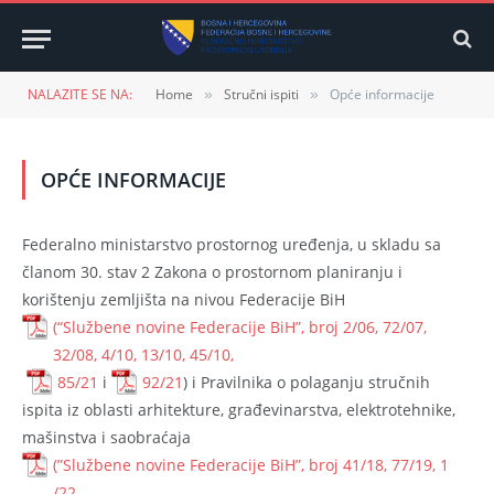
NALAZITE SE NA:
Home
Stručni ispiti
Opće informacije
»
»
OPĆE INFORMACIJE
Federalno ministarstvo prostornog uređenja, u skladu sa
članom 30. stav 2 Zakona o prostornom planiranju i
korištenju zemljišta na nivou Federacije BiH
(“Službene novine Federacije BiH”, broj 2/06, 72/07,
32/08, 4/10, 13/10, 45/10,
85/21
i
92/21
) i Pravilnika o polaganju stručnih
ispita iz oblasti arhitekture, građevinarstva, elektrotehnike,
mašinstva i saobraćaja
(”Službene novine Federacije BiH”, broj 41/18, 77/19, 1
/22