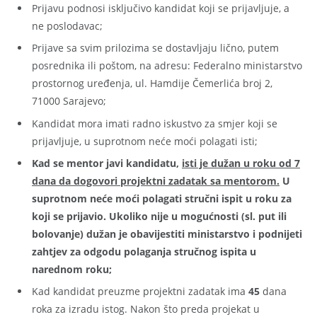
Prijavu podnosi isključivo kandidat koji se prijavljuje, a
ne poslodavac;
Prijave sa svim prilozima se dostavljaju lično, putem
posrednika ili poštom, na adresu: Federalno ministarstvo
prostornog uređenja, ul. Hamdije Čemerlića broj 2,
71000 Sarajevo;
Kandidat mora imati radno iskustvo za smjer koji se
prijavljuje, u suprotnom neće moći polagati isti;
Kad se mentor javi kandidatu,
isti je dužan u roku od 7
dana da dogovori projektni zadatak sa mentorom.
U
suprotnom neće moći polagati stručni ispit u roku za
koji se prijavio. Ukoliko nije u mogućnosti (sl. put ili
bolovanje) dužan je obavijestiti ministarstvo i podnijeti
zahtjev za odgodu polaganja stručnog ispita u
narednom roku;
Kad kandidat preuzme projektni zadatak ima
45
dana
roka za izradu istog. Nakon što preda projekat u