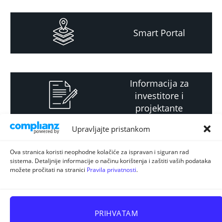
Smart Portal
Informacija za
investitore i
projektante
Upravljajte pristankom
Strateški i planski
Ova stranica koristi neophodne kolačiće za ispravan i siguran rad
sistema. Detaljnije informacije o načinu korištenja i zaštiti vaših podataka
dokument
možete pročitati na stranici
Pravila privatnosti
.
PRIHVATAM