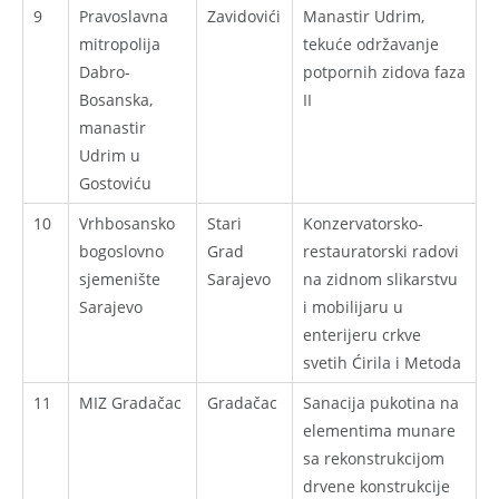
9
Pravoslavna
Zavidovići
Manastir Udrim,
mitropolija
tekuće održavanje
Dabro-
potpornih zidova faza
Bosanska,
II
manastir
Udrim u
Gostoviću
10
Vrhbosansko
Stari
Konzervatorsko-
bogoslovno
Grad
restauratorski radovi
sjemenište
Sarajevo
na zidnom slikarstvu
Sarajevo
i mobilijaru u
enterijeru crkve
svetih Ćirila i Metoda
11
MIZ Gradačac
Gradačac
Sanacija pukotina na
elementima munare
sa rekonstrukcijom
drvene konstrukcije