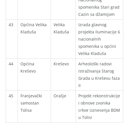
spomenika Stari grad
Cazin sa džamijom
43
Općina Velika
Velika
Izrada glavnog
Kladuša
Kladuša
projekta iluminacije 6
nacionalnih
spomenika u općini
Velika Kladuša
44
Općina
Kreševo
Arheološki radovi
Kreševo
istraživanja Starog
Grada u Kreševu faza
II
45
Franjevački
Orašje
Projekt rekonstrukcije
samostan
i obnove zvonika
Tolisa
crkve Uznesenja BDM
u Tolisi