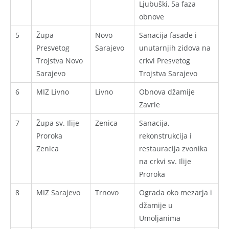
Ljubuški, 5a faza
obnove
5
Župa
Novo
Sanacija fasade i
Presvetog
Sarajevo
unutarnjih zidova na
Trojstva Novo
crkvi Presvetog
Sarajevo
Trojstva Sarajevo
6
MIZ Livno
Livno
Obnova džamije
Zavrle
7
Župa sv. Ilije
Zenica
Sanacija,
Proroka
rekonstrukcija i
Zenica
restauracija zvonika
na crkvi sv. Ilije
Proroka
8
MIZ Sarajevo
Trnovo
Ograda oko mezarja i
džamije u
Umoljanima