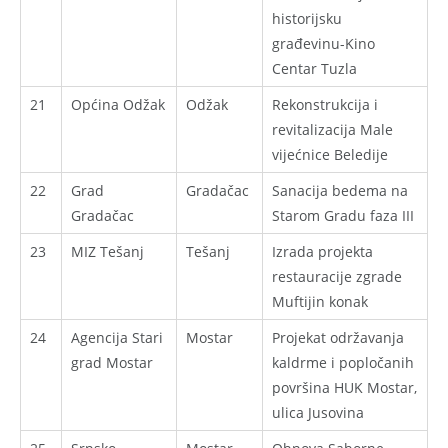
historijsku
građevinu-Kino
Centar Tuzla
21
Općina Odžak
Odžak
Rekonstrukcija i
revitalizacija Male
vijećnice Beledije
22
Grad
Gradačac
Sanacija bedema na
Gradačac
Starom Gradu faza III
23
MIZ Tešanj
Tešanj
Izrada projekta
restauracije zgrade
Muftijin konak
24
Agencija Stari
Mostar
Projekat održavanja
grad Mostar
kaldrme i popločanih
površina HUK Mostar,
ulica Jusovina