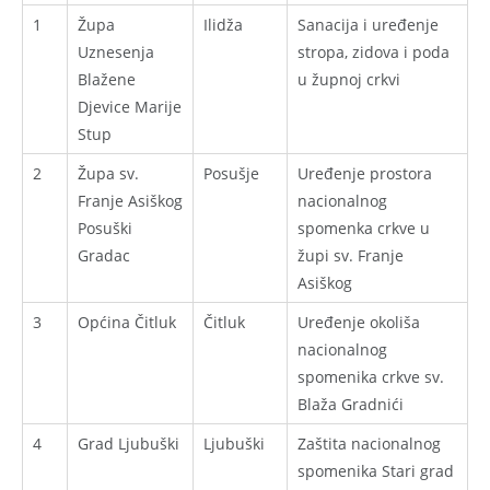
1
Župa
Ilidža
Sanacija i uređenje
Uznesenja
stropa, zidova i poda
Blažene
u župnoj crkvi
Djevice Marije
Stup
2
Župa sv.
Posušje
Uređenje prostora
Franje Asiškog
nacionalnog
Posuški
spomenka crkve u
Gradac
župi sv. Franje
Asiškog
3
Općina Čitluk
Čitluk
Uređenje okoliša
nacionalnog
spomenika crkve sv.
Blaža Gradnići
4
Grad Ljubuški
Ljubuški
Zaštita nacionalnog
spomenika Stari grad