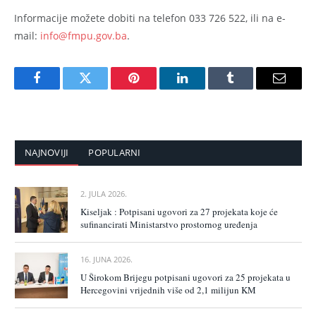
Informacije možete dobiti na telefon 033 726 522, ili na e-
mail:
info@fmpu.gov.ba
.
Facebook
Twitter
Pinterest
LinkedIn
Tumblr
Email
NAJNOVIJI
POPULARNI
2. JULA 2026.
Kiseljak : Potpisani ugovori za 27 projekata koje će
sufinancirati Ministarstvo prostornog uređenja
16. JUNA 2026.
U Širokom Brijegu potpisani ugovori za 25 projekata u
Hercegovini vrijednih više od 2,1 milijun KM