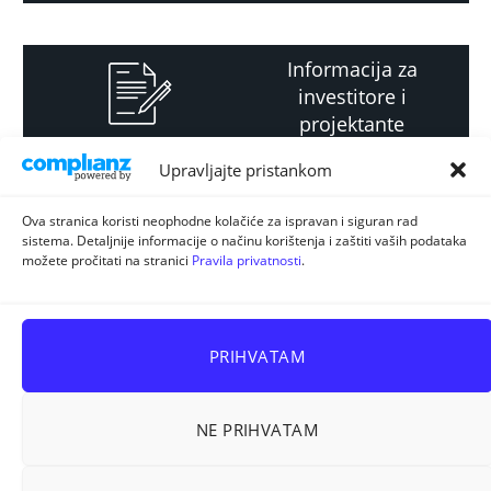
Informacija za
investitore i
projektante
Upravljajte pristankom
Strateški i planski
Ova stranica koristi neophodne kolačiće za ispravan i siguran rad
sistema. Detaljnije informacije o načinu korištenja i zaštiti vaših podataka
dokument
možete pročitati na stranici
Pravila privatnosti
.
PRIHVATAM
NE PRIHVATAM
Sva prava pridržana © 2026
ELUR d.o.o. Kiseljak
.