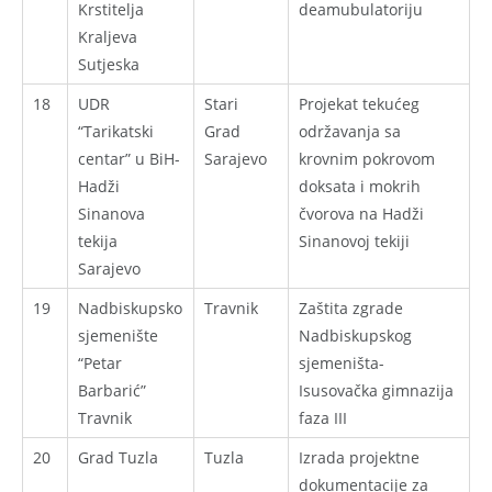
Krstitelja
deamubulatoriju
Kraljeva
Sutjeska
18
UDR
Stari
Projekat tekućeg
“Tarikatski
Grad
održavanja sa
centar” u BiH-
Sarajevo
krovnim pokrovom
Hadži
doksata i mokrih
Sinanova
čvorova na Hadži
tekija
Sinanovoj tekiji
Sarajevo
19
Nadbiskupsko
Travnik
Zaštita zgrade
sjemenište
Nadbiskupskog
“Petar
sjemeništa-
Barbarić”
Isusovačka gimnazija
Travnik
faza III
20
Grad Tuzla
Tuzla
Izrada projektne
dokumentacije za