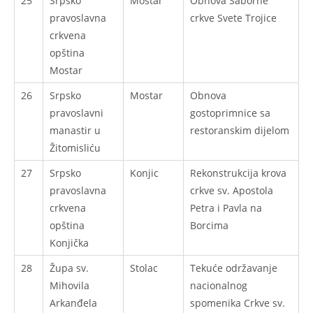
25
Srpsko
Mostar
Obnova Saborne
pravoslavna
crkve Svete Trojice
crkvena
opština
Mostar
26
Srpsko
Mostar
Obnova
pravoslavni
gostoprimnice sa
manastir u
restoranskim dijelom
Žitomisliću
27
Srpsko
Konjic
Rekonstrukcija krova
pravoslavna
crkve sv. Apostola
crkvena
Petra i Pavla na
opština
Borcima
Konjička
28
Župa sv.
Stolac
Tekuće održavanje
Mihovila
nacionalnog
Arkanđela
spomenika Crkve sv.