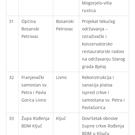
Mogorjelo-villa
rustica
31
Općina
Bosanski
Projekat tekućeg
Bosanski
Petrovac
održavanja –
Petrovac
istraživački i
konzervatorsko
restauratorski radovi
na održavanju Starog
grada Bjelaj
32
Franjevački
Livno
Rekonstrukcija i
samostan sv.
sanacija platoa
Petra i Pavla
ispred crkve i
Gorica Livno
samostana sv. Petra i
PavlaGorica
33
Župa Rođenja
Ključ
Dovršetak obnove
BDM Ključ
župne crkve Rođenja
BDM u Ključu