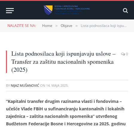
NALAZITE SE NA:
Home
Objave
Lista podnosilaca koji ispunjavaju uslove – Transfer za zaštitu nacionalnih spomenika (2025)
»
»
Lista podnosilaca koji ispunjavaju uslove –
0
Transfer za zaštitu nacionalnih spomenika
(2025)
BY
NIJAZ MUŠANOVIĆ
ON
14. MAJA 2025.
“Kapitalni transfer drugim razinama vlasti i fondovima –
učešće Vlade FBiH u sufinanciranju kantonalnih i lokalnih
zajednica – zaštita nacionalnih spomenika” utvrđenog
Budžetom Federacije Bosne i Hercegovine za 2025. godinu