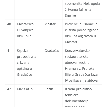
spomenika Nekropola
žrtvama fašizma
Smrike
40
Mostarsko
Mostar
Prevencija i sanacija
Duvanjska
klizišta pored zgrade
biskupija
biskupskog dvora u
Mostaru
41
Srpska
Gradačac
Konzervatorsko-
pravoslavna
restauratorska
crkvena
obnova freski u
opština u
Hramu sv. Proroka
Gradačcu
Ilije u Gradačcu faza
IV oslikavanje zidova
42
MIZ Cazin
Cazin
Izrada projektno-
tehničke
dokumentacije
nacionalnog