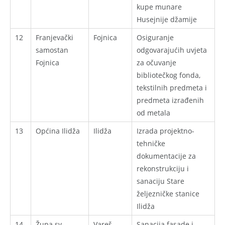
kupe munare
Husejnije džamije
12
Franjevački
Fojnica
Osiguranje
samostan
odgovarajućih uvjeta
Fojnica
za očuvanje
bibliotečkog fonda,
tekstilnih predmeta i
predmeta izrađenih
od metala
13
Općina Ilidža
Ilidža
Izrada projektno-
tehničke
dokumentacije za
rekonstrukciju i
sanaciju Stare
željezničke stanice
Ilidža
14
Župa sv.
Vareš
Sanacija fasade i