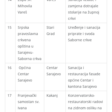
Mihovila
zamjena dotrajale
Vareš
stolarije na župnoj
crkvi
15
Srpska
Stari
Uređenje i sanacija
pravoslavna
Grad
priprate i svoda
crkvena
Saborne crkve
opština u
Sarajevu-
Saborna crkva
16
Općina
Centar
Sanacija i
Centar
Sarajevo
restauracija fasade
Sarajevo
općine Centar i
kantona Sarajevo
17
Franjevački
Kakanj
Konzervatorsko-
samostan sv.
restauratorski radovi
Ivana
na zidnom osliku na