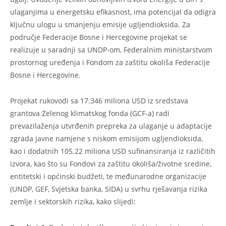
ulaganjima u energetsku efikasnost, ima potencijal da odigra
ključnu ulogu u smanjenju emisije ugljendioksida. Za
područje Federacije Bosne i Hercegovine projekat se
realizuje u saradnji sa UNDP-om, Federalnim ministarstvom
prostornog uređenja i Fondom za zaštitu okoliša Federacije
Bosne i Hercegovine.
Projekat rukovodi sa 17.346 miliona USD iz sredstava
grantova Zelenog klimatskog fonda (GCF-a) radi
prevazilaženja utvrđenih prepreka za ulaganje u adaptacije
zgrada javne namjene s niskom emisijom ugljendioksida,
kao i dodatnih 105.22 miliona USD sufinansiranja iz različitih
izvora, kao što su Fondovi za zaštitu okoliša/životne sredine,
entitetski i općinski budžeti, te međunarodne organizacije
(UNDP, GEF, Svjetska banka, SIDA) u svrhu rješavanja rizika
zemlje i sektorskih rizika, kako slijedi: