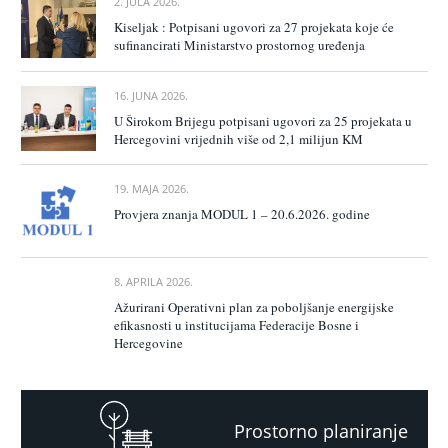
2. JULA 2026.
Kiseljak : Potpisani ugovori za 27 projekata koje će
sufinancirati Ministarstvo prostornog uređenja
16. JUNA 2026.
U Širokom Brijegu potpisani ugovori za 25 projekata u
Hercegovini vrijednih više od 2,1 milijun KM
19. MAJA 2026.
Provjera znanja MODUL 1 – 20.6.2026. godine
8. APRILA 2026.
Ažurirani Operativni plan za poboljšanje energijske
efikasnosti u institucijama Federacije Bosne i
Hercegovine
Prostorno planiranje