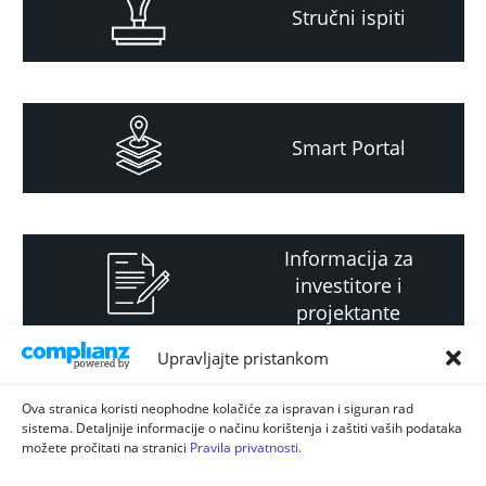
Stručni ispiti
Smart Portal
Informacija za
investitore i
projektante
Upravljajte pristankom
Strateški i planski
Ova stranica koristi neophodne kolačiće za ispravan i siguran rad
sistema. Detaljnije informacije o načinu korištenja i zaštiti vaših podataka
dokument
možete pročitati na stranici
Pravila privatnosti
.