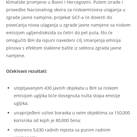
klimatske promjene u Bosni i Hercegovini. Putem izrade i
provedbe Nacionalnog okvira za niskoemisiona ulaganja u
zgrade javne namjene, projekat GCF-a će dovesti do
povećanja nivoa ulaganja u zgrade javne namjene sa niskom
emisijom ugljendioksida za četiri do pet puta, što će
omogućiti BiH da ispuni navedeni cilj smanjenja emisija
plinova s efektom staklene bašte iz sektora zgrada javne
namjene.
Očekivani rezultati:
utopljavanjem 430 javnih objekata u BiH sa niskom
emisijom ugljika biće dosegnuta nulta stopa emisije
ugljika;
unaprijeđeni uslovi boravka u ovim objektima za 150,000
korisnika od kojih je 80,000 žena;
otvoreno 5,630 radnih mjesta sa punim radnim