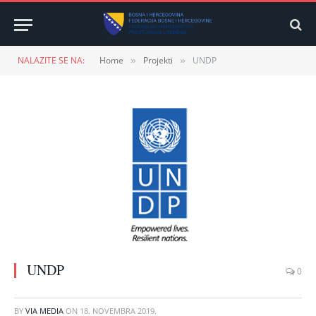
NALAZITE SE NA:
Home
Projekti
UNDP
»
»
UNDP
0
BY
VIA MEDIA
ON
18. NOVEMBRA 2019.