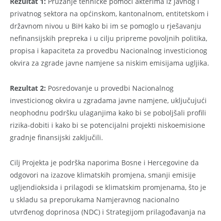
Rezultat 1:
Pružanje tehničke pomoći akterima iz javnog i
privatnog sektora na općinskom, kantonalnom, entitetskom i
državnom nivou u BiH kako bi im se pomoglo u rješavanju
nefinansijskih prepreka i u cilju pripreme povoljnih politika,
propisa i kapaciteta za provedbu Nacionalnog investicionog
okvira za zgrade javne namjene sa niskim emisijama ugljika.
Rezultat 2:
Posredovanje u provedbi Nacionalnog
investicionog okvira u zgradama javne namjene, uključujući
neophodnu podršku ulaganjima kako bi se poboljšali profili
rizika-dobiti i kako bi se potencijalni projekti niskoemisione
gradnje finansijski zaključili.
Cilj Projekta je podrška naporima Bosne i Hercegovine da
odgovori na izazove klimatskih promjena, smanji emisije
ugljendioksida i prilagodi se klimatskim promjenama, što je
u skladu sa preporukama Namjeravnog nacionalno
utvrđenog doprinosa (NDC) i Strategijom prilagođavanja na