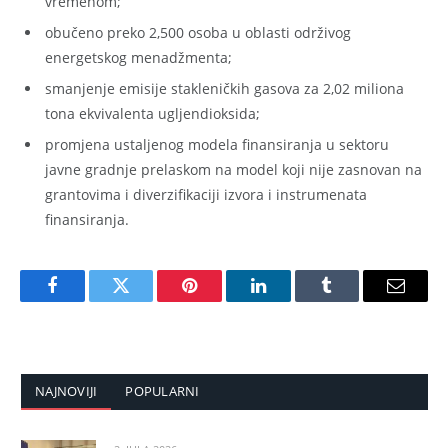
vremenom;
obučeno preko 2,500 osoba u oblasti održivog
energetskog menadžmenta;
smanjenje emisije stakleničkih gasova za 2,02 miliona
tona ekvivalenta ugljendioksida;
promjena ustaljenog modela finansiranja u sektoru
javne gradnje prelaskom na model koji nije zasnovan na
grantovima i diverzifikaciji izvora i instrumenata
finansiranja.
Facebook
Twitter
Pinterest
LinkedIn
Tumblr
Email
NAJNOVIJI
POPULARNI