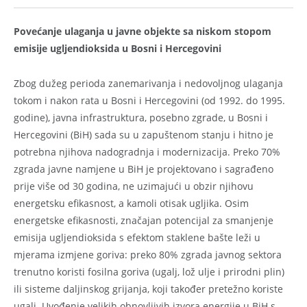
Povećanje ulaganja u javne objekte sa niskom stopom
emisije ugljendioksida u Bosni i Hercegovini
Zbog dužeg perioda zanemarivanja i nedovoljnog ulaganja
tokom i nakon rata u Bosni i Hercegovini (od 1992. do 1995.
godine), javna infrastruktura, posebno zgrade, u Bosni i
Hercegovini (BiH) sada su u zapuštenom stanju i hitno je
potrebna njihova nadogradnja i modernizacija. Preko 70%
zgrada javne namjene u BiH je projektovano i sagrađeno
prije više od 30 godina, ne uzimajući u obzir njihovu
energetsku efikasnost, a kamoli otisak ugljika. Osim
energetske efikasnosti, značajan potencijal za smanjenje
emisija ugljendioksida s efektom staklene bašte leži u
mjerama izmjene goriva: preko 80% zgrada javnog sektora
trenutno koristi fosilna goriva (ugalj, lož ulje i prirodni plin)
ili sisteme daljinskog grijanja, koji također pretežno koriste
ugalj. Uvođenje velikih obnovljivih izvora energije u BiH s