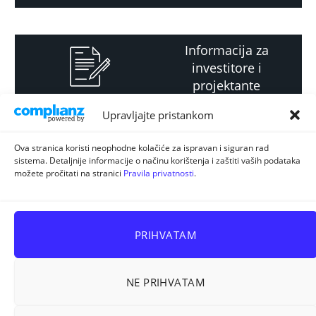
Informacija za
investitore i
projektante
Upravljajte pristankom
Strateški i planski
Ova stranica koristi neophodne kolačiće za ispravan i siguran rad
sistema. Detaljnije informacije o načinu korištenja i zaštiti vaših podataka
dokument
možete pročitati na stranici
Pravila privatnosti
.
PRIHVATAM
NE PRIHVATAM