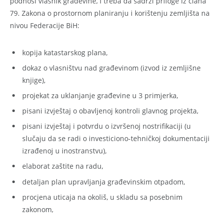
podnosi vlasnik građevine, i treba da sadrži priloge iz člana
79. Zakona o prostornom planiranju i korištenju zemljišta na
nivou Federacije BiH:
kopija katastarskog plana,
dokaz o vlasništvu nad građevinom (izvod iz zemljišne
knjige),
projekat za uklanjanje građevine u 3 primjerka,
pisani izvještaj o obavljenoj kontroli glavnog projekta,
pisani izvještaj i potvrdu o izvršenoj nostrifikaciji (u
slučaju da se radi o investiciono-tehničkoj dokumentaciji
izrađenoj u inostranstvu),
elaborat zaštite na radu,
detaljan plan upravljanja građevinskim otpadom,
procjena uticaja na okoliš, u skladu sa posebnim
zakonom,