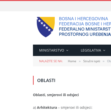
MINISTARSTVO
LEGISLATIVA
NALAZITE SE NA:
Home
Stručni ispiti
Ob
»
»
OBLASTI
Oblasti, smjerovi ili odsjeci
a)
Arhitektura
– smjerovi ili odsjeci: