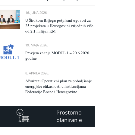
16. JUNA 2026.
U Širokom Brijegu potpisani ugovori za
25 projekata u Hercegovini vrijednih više
od 2,1 milijun KM
19. MAJA 2026.
Provjera znanja MODUL 1 – 20.6.2026.
godine
8. APRILA 2026.
Ažurirani Operativni plan za poboljšanje
energijske efikasnosti u institucijama
Federacije Bosne i Hercegovine
Prostorno
planiranje