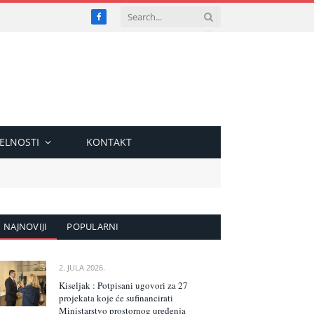
Facebook
ELNOSTI
KONTAKT
NAJNOVIJI
POPULARNI
2. JULA 2026.
Kiseljak : Potpisani ugovori za 27
projekata koje će sufinancirati
Ministarstvo prostornog uređenja