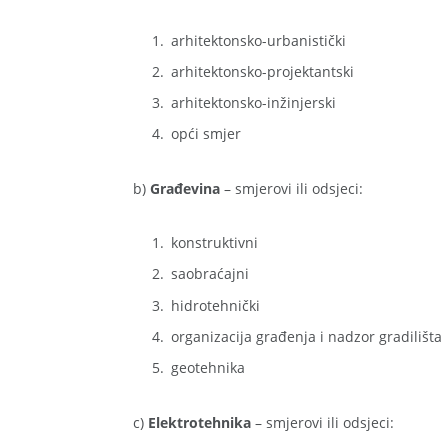
arhitektonsko-urbanistički
arhitektonsko-projektantski
arhitektonsko-inžinjerski
opći smjer
b)
Građevina
– smjerovi ili odsjeci:
konstruktivni
saobraćajni
hidrotehnički
organizacija građenja i nadzor gradilišta
geotehnika
c)
Elektrotehnika
– smjerovi ili odsjeci: