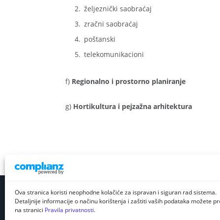
željeznički saobraćaj
zračni saobraćaj
poštanski
telekomunikacioni
f)
Regionalno i prostorno planiranje
g)
Hortikultura i pejzažna arhitektura
Ova stranica koristi neophodne kolačiće za ispravan i siguran rad sistema.
Detaljnije informacije o načinu korištenja i zaštiti vaših podataka možete pro
na stranici
Pravila privatnosti
.