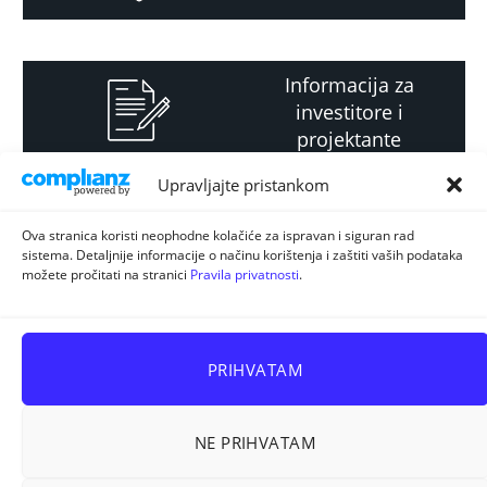
Informacija za
investitore i
projektante
Upravljajte pristankom
Strateški i planski
Ova stranica koristi neophodne kolačiće za ispravan i siguran rad
sistema. Detaljnije informacije o načinu korištenja i zaštiti vaših podataka
dokument
možete pročitati na stranici
Pravila privatnosti
.
PRIHVATAM
NE PRIHVATAM