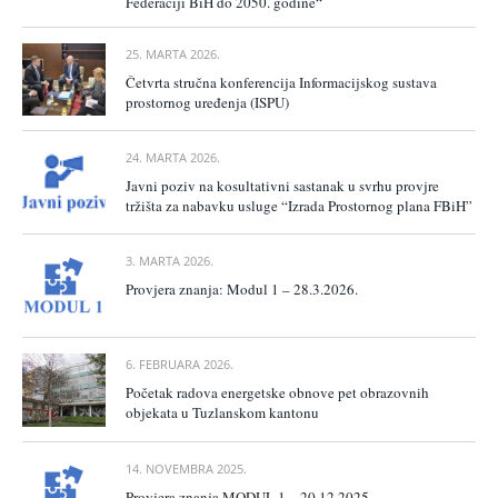
Federaciji BiH do 2050. godine“
25. MARTA 2026.
Četvrta stručna konferencija Informacijskog sustava
prostornog uređenja (ISPU)
24. MARTA 2026.
Javni poziv na kosultativni sastanak u svrhu provjre
tržišta za nabavku usluge “Izrada Prostornog plana FBiH”
3. MARTA 2026.
Provjera znanja: Modul 1 – 28.3.2026.
6. FEBRUARA 2026.
Početak radova energetske obnove pet obrazovnih
objekata u Tuzlanskom kantonu
14. NOVEMBRA 2025.
Provjera znanja MODUL 1 – 20.12.2025.