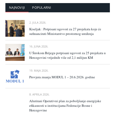
NAJNOVIJI
POPULARNI
2. JULA 2026.
Kiseljak : Potpisani ugovori za 27 projekata koje će
sufinancirati Ministarstvo prostornog uređenja
16. JUNA 2026.
U Širokom Brijegu potpisani ugovori za 25 projekata u
Hercegovini vrijednih više od 2,1 milijun KM
19. MAJA 2026.
Provjera znanja MODUL 1 – 20.6.2026. godine
8. APRILA 2026.
Ažurirani Operativni plan za poboljšanje energijske
efikasnosti u institucijama Federacije Bosne i
Hercegovine