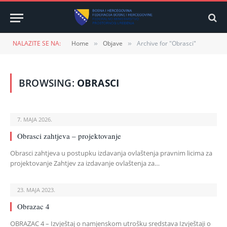
NALAZITE SE NA:
Home
Objave
Archive for "Obrasci"
»
»
BROWSING:
OBRASCI
7. MAJA 2026.
Obrasci zahtjeva – projektovanje
Obrasci zahtjeva u postupku izdavanja ovlaštenja pravnim licima za
projektovanje Zahtjev za izdavanje ovlaštenja za…
23. MAJA 2023.
Obrazac 4
OBRAZAC 4 – Izvještaj o namjenskom utrošku sredstava Izvještaji o