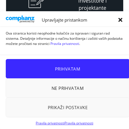
investitore i
projektante
Upravljajte pristankom
Strateški i planski
Ova stranica koristi neophodne kolačiće za ispravan i siguran rad
sistema. Detaljnije informacije o načinu korištenja i zaštiti vaših podataka
dokument
možete pročitati na stranici
Pravila privatnosti
.
PRIHVATAM
NE PRIHVATAM
Sva prava pridržana © 2026
ELUR d.o.o. Kiseljak
.
PRIKAŽI POSTAVKE
Prostorno planiranje
Energetska efikasnost
Korištenje zemljišta
Stručni ispiti
Pravila privatnosti
Pravila privatnosti