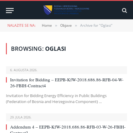
NALAZITE SE NA:
Home
Objave
Archive for "Oglasi"
»
»
BROWSING:
OGLASI
6. AUGUSTA 2026.
Invitation for Bidding – EEPB-KfW-2018.686.86-RFB-04-W-
26-FBIH-Contract4
Invitation for Bidding Energy Efficiency in Public Buildings
(Federation of Bosnia and Herzegovina Component) …
29. JULA 2026.
Addendum 4 – EEPB-KfW-2018.686.86-RFB-03-W-26-FBIH-
Contract3