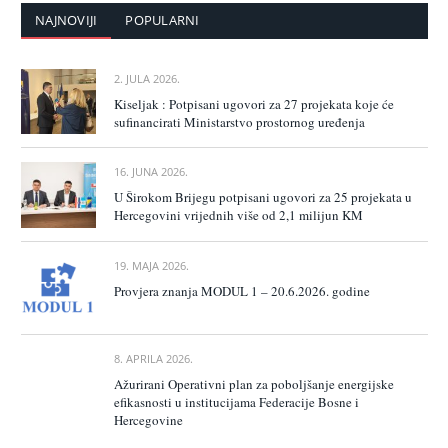
NAJNOVIJI
POPULARNI
2. JULA 2026.
Kiseljak : Potpisani ugovori za 27 projekata koje će
sufinancirati Ministarstvo prostornog uređenja
16. JUNA 2026.
U Širokom Brijegu potpisani ugovori za 25 projekata u
Hercegovini vrijednih više od 2,1 milijun KM
19. MAJA 2026.
Provjera znanja MODUL 1 – 20.6.2026. godine
8. APRILA 2026.
Ažurirani Operativni plan za poboljšanje energijske
efikasnosti u institucijama Federacije Bosne i
Hercegovine