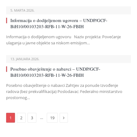
5. MARTA 2026.
Informacija o dodijeljenom ugovoru – UNDP/GCF-
BiH10/00103203-RFB-11-W-26-FBIH
Informacija o dodijeljenom ugovoru Naziv projekta: Povećanje
ulaganja u javne objekte sa niskom emisijom…
13. JANUARA 2026.
Posebno obavještenje o nabavci – UNDP/GCF-
BiH10/00103203-RFB-11-W-26-FBIH
Posebno obavještenje o nabavci Zahtjev za ponude Izvođenje
radova (bez prekvalifikacija) Poslodavac: Federalno ministarstvo
prostornog…
Next
…
1
2
3
19