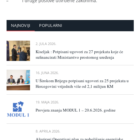
– i druge poslove utvrđene zakonima.
NAJNOVIJI
POPULARNI
2. JULA 2026.
Kiseljak : Potpisani ugovori za 27 projekata koje će
sufinancirati Ministarstvo prostornog uređenja
16. JUNA 2026.
U Širokom Brijegu potpisani ugovori za 25 projekata u
Hercegovini vrijednih više od 2,1 milijun KM
19. MAJA 2026.
Provjera znanja MODUL 1 – 20.6.2026. godine
8. APRILA 2026.
Ažurirani Operativni plan za poboljšanje energijske