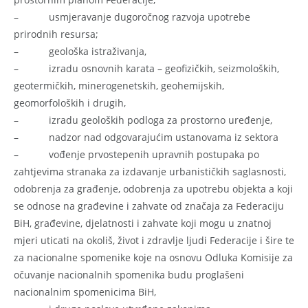
– usmjeravanje dugoročnog razvoja upotrebe
prirodnih resursa;
– geološka istraživanja,
– izradu osnovnih karata – geofizičkih, seizmoloških,
geotermičkih, minerogenetskih, geohemijskih,
geomorfoloških i drugih,
– izradu geoloških podloga za prostorno uređenje,
– nadzor nad odgovarajućim ustanovama iz sektora
– vođenje prvostepenih upravnih postupaka po
zahtjevima stranaka za izdavanje urbanističkih saglasnosti,
odobrenja za građenje, odobrenja za upotrebu objekta a koji
se odnose na građevine i zahvate od značaja za Federaciju
BiH, građevine, djelatnosti i zahvate koji mogu u znatnoj
mjeri uticati na okoliš, život i zdravlje ljudi Federacije i šire te
za nacionalne spomenike koje na osnovu Odluka Komisije za
očuvanje nacionalnih spomenika budu proglašeni
nacionalnim spomenicima BiH,