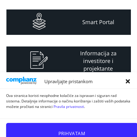
Smart Portal
Informacija za
investitore i
projektante
Upravljajte pristankom
Strateški i planski
Ova stranica koristi neophodne kolačiće za ispravan i siguran rad
sistema. Detaljnije informacije o načinu korištenja i zaštiti vaših podataka
dokument
možete pročitati na stranici
Pravila privatnosti
.
PRIHVATAM