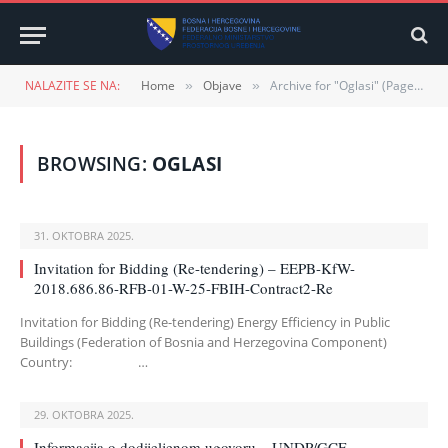
NALAZITE SE NA:
Home
Objave
Archive for "Oglasi" (Page 2)
»
»
BROWSING:
OGLASI
31. OKTOBRA 2025.
Invitation for Bidding (Re-tendering) – EEPB-KfW-
2018.686.86-RFB-01-W-25-FBIH-Contract2-Re
Invitation for Bidding (Re-tendering) Energy Efficiency in Public
Buildings (Federation of Bosnia and Herzegovina Component)
Country: …
29. OKTOBRA 2025.
Informacija o dodijeljenom ugovoru – UNDP/GCF-