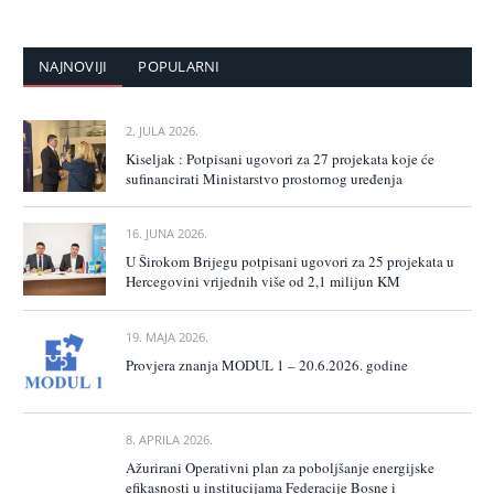
NAJNOVIJI
POPULARNI
2. JULA 2026.
Kiseljak : Potpisani ugovori za 27 projekata koje će
sufinancirati Ministarstvo prostornog uređenja
16. JUNA 2026.
U Širokom Brijegu potpisani ugovori za 25 projekata u
Hercegovini vrijednih više od 2,1 milijun KM
19. MAJA 2026.
Provjera znanja MODUL 1 – 20.6.2026. godine
8. APRILA 2026.
Ažurirani Operativni plan za poboljšanje energijske
efikasnosti u institucijama Federacije Bosne i