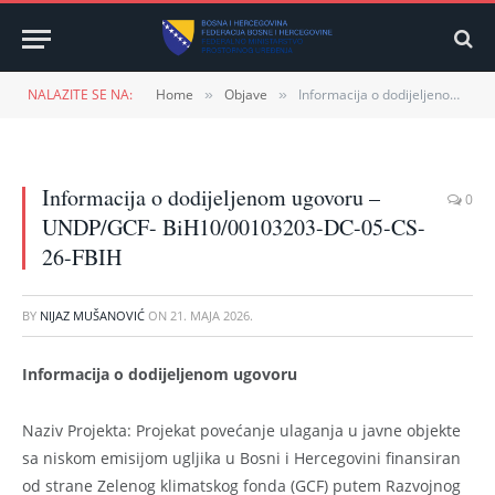
NALAZITE SE NA:
Home
Objave
Informacija o dodijeljenom ugovoru – UNDP/GCF- BiH10/00103203-DC-05-CS-26-FBIH
»
»
Informacija o dodijeljenom ugovoru –
0
UNDP/GCF- BiH10/00103203-DC-05-CS-
26-FBIH
BY
NIJAZ MUŠANOVIĆ
ON
21. MAJA 2026.
Informacija o dodijeljenom ugovoru
Naziv Projekta: Projekat povećanje ulaganja u javne objekte
sa niskom emisijom ugljika u Bosni i Hercegovini finansiran
od strane Zelenog klimatskog fonda (GCF) putem Razvojnog