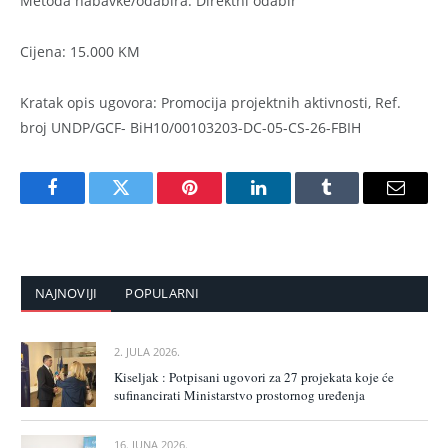
Metoda nabavke/odabira: Direktni odabir
Cijena: 15.000 KM
Kratak opis ugovora: Promocija projektnih aktivnosti, Ref.
broj UNDP/GCF- BiH10/00103203-DC-05-CS-26-FBIH
Facebook
Twitter
Pinterest
LinkedIn
Tumblr
Email
NAJNOVIJI
POPULARNI
2. JULA 2026.
Kiseljak : Potpisani ugovori za 27 projekata koje će
sufinancirati Ministarstvo prostornog uređenja
16. JUNA 2026.