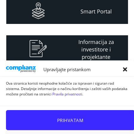
Smart Portal
Informacija za
investitore i
projektante
Upravljajte pristankom
Strateški i planski
Ova stranica koristi neophodne kolačiće za ispravan i siguran rad
sistema. Detaljnije informacije o načinu korištenja i zaštiti vaših podataka
dokument
možete pročitati na stranici
Pravila privatnosti
.
PRIHVATAM