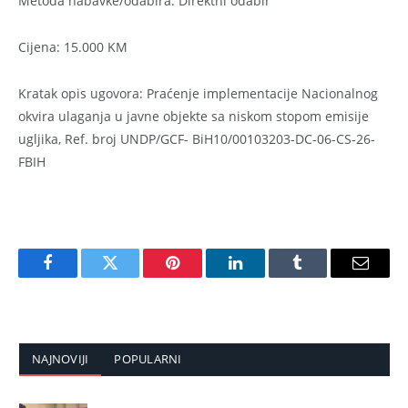
Metoda nabavke/odabira: Direktni odabir
Cijena: 15.000 KM
Kratak opis ugovora: Praćenje implementacije Nacionalnog
okvira ulaganja u javne objekte sa niskom stopom emisije
ugljika, Ref. broj UNDP/GCF- BiH10/00103203-DC-06-CS-26-
FBIH
Facebook
Twitter
Pinterest
LinkedIn
Tumblr
Email
NAJNOVIJI
POPULARNI