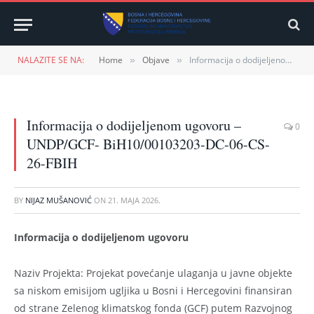
NALAZITE SE NA:
Home
Objave
Informacija o dodijeljenom ugovoru – UNDP/GCF- BiH10/00103203-DC-06-CS-26-FBIH
»
»
Informacija o dodijeljenom ugovoru –
0
UNDP/GCF- BiH10/00103203-DC-06-CS-
26-FBIH
BY
NIJAZ MUŠANOVIĆ
ON
21. MAJA 2026.
Informacija o dodijeljenom ugovoru
Naziv Projekta: Projekat povećanje ulaganja u javne objekte
sa niskom emisijom ugljika u Bosni i Hercegovini finansiran
od strane Zelenog klimatskog fonda (GCF) putem Razvojnog