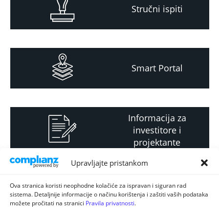
Stručni ispiti
Smart Portal
Informacija za
investitore i
projektante
Upravljajte pristankom
Strateški i planski
Ova stranica koristi neophodne kolačiće za ispravan i siguran rad
sistema. Detaljnije informacije o načinu korištenja i zaštiti vaših podataka
dokument
možete pročitati na stranici
Pravila privatnosti
.