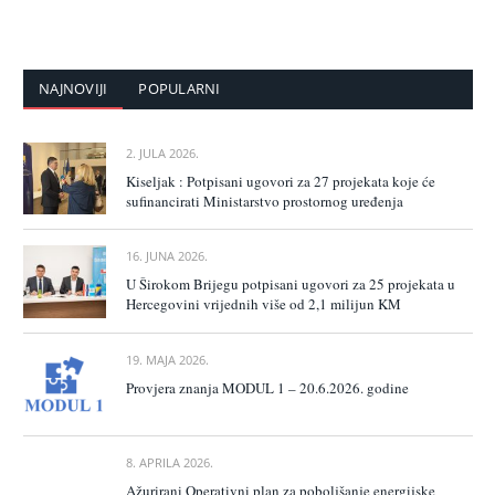
NAJNOVIJI
POPULARNI
2. JULA 2026.
Kiseljak : Potpisani ugovori za 27 projekata koje će
sufinancirati Ministarstvo prostornog uređenja
16. JUNA 2026.
U Širokom Brijegu potpisani ugovori za 25 projekata u
Hercegovini vrijednih više od 2,1 milijun KM
19. MAJA 2026.
Provjera znanja MODUL 1 – 20.6.2026. godine
8. APRILA 2026.
Ažurirani Operativni plan za poboljšanje energijske