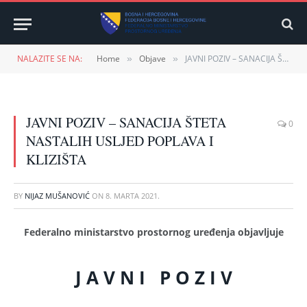
NALAZITE SE NA:
Home
Objave
JAVNI POZIV – SANACIJA ŠTETA NASTALIH USLJED POPLAVA I KLIZIŠTA
»
»
JAVNI POZIV – SANACIJA ŠTETA
0
NASTALIH USLJED POPLAVA I
KLIZIŠTA
BY
NIJAZ MUŠANOVIĆ
ON
8. MARTA 2021.
Federalno ministarstvo prostornog uređenja objavljuje
J A V N I P O Z I V