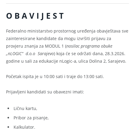
O B A V I J E S T
Federalno ministarstvo prostornog uređenja obavještava sve
zainteresirane kandidate da mogu izvršiti prijavu za
provjeru znanja za MODUL 1 (
nosilac programa obuke
„nLOGIC“ d.o.o Sarajevo
) koja će se održati dana, 28.3.2026.
godine u sali za edukacije nLogic-a, ulica Dolina 2, Sarajevo.
Početak ispita je u 10:00 sati i traje do 13:00 sati.
Prijavljeni kandidati su obavezni imati:
Ličnu kartu,
Pribor za pisanje,
Kalkulator.