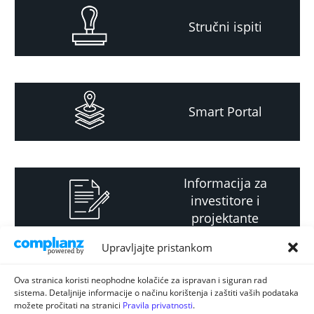
Stručni ispiti
Smart Portal
Informacija za
investitore i
projektante
Upravljajte pristankom
Strateški i planski
Ova stranica koristi neophodne kolačiće za ispravan i siguran rad
sistema. Detaljnije informacije o načinu korištenja i zaštiti vaših podataka
dokument
možete pročitati na stranici
Pravila privatnosti
.