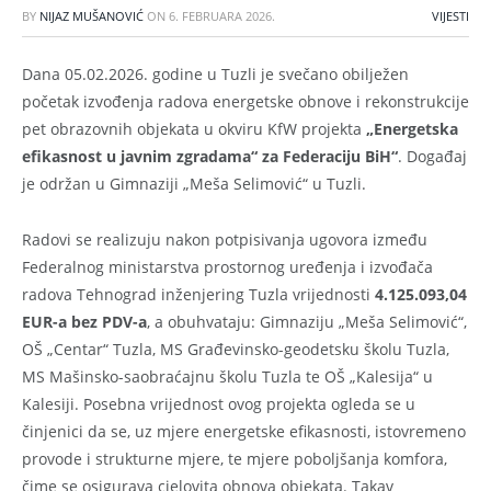
BY
NIJAZ MUŠANOVIĆ
ON
6. FEBRUARA 2026.
VIJESTI
Dana 05.02.2026. godine u Tuzli je svečano obilježen
početak izvođenja radova energetske obnove i rekonstrukcije
pet obrazovnih objekata u okviru KfW projekta
„Energetska
efikasnost u javnim zgradama“ za Federaciju BiH“
. Događaj
je održan u Gimnaziji „Meša Selimović“ u Tuzli.
Radovi se realizuju nakon potpisivanja ugovora između
Federalnog ministarstva prostornog uređenja i izvođača
radova Tehnograd inženjering Tuzla vrijednosti
4.125.093,04
EUR-a bez PDV-a
, a obuhvataju: Gimnaziju „Meša Selimović“,
OŠ „Centar“ Tuzla, MS Građevinsko-geodetsku školu Tuzla,
MS Mašinsko-saobraćajnu školu Tuzla te OŠ „Kalesija“ u
Kalesiji. Posebna vrijednost ovog projekta ogleda se u
činjenici da se, uz mjere energetske efikasnosti, istovremeno
provode i strukturne mjere, te mjere poboljšanja komfora,
čime se osigurava cjelovita obnova objekata. Takav