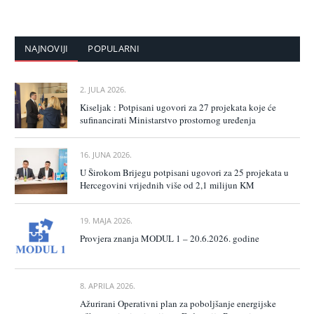
NAJNOVIJI
POPULARNI
2. JULA 2026.
Kiseljak : Potpisani ugovori za 27 projekata koje će
sufinancirati Ministarstvo prostornog uređenja
16. JUNA 2026.
U Širokom Brijegu potpisani ugovori za 25 projekata u
Hercegovini vrijednih više od 2,1 milijun KM
19. MAJA 2026.
Provjera znanja MODUL 1 – 20.6.2026. godine
8. APRILA 2026.
Ažurirani Operativni plan za poboljšanje energijske