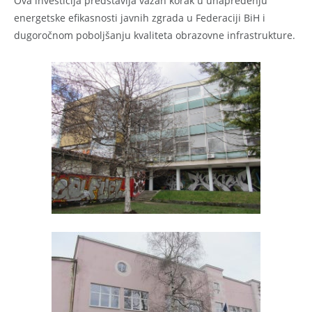
Ova investicija predstavlja važan korak u unapređenju
energetske efikasnosti javnih zgrada u Federaciji BiH i
dugoročnom poboljšanju kvaliteta obrazovne infrastrukture.