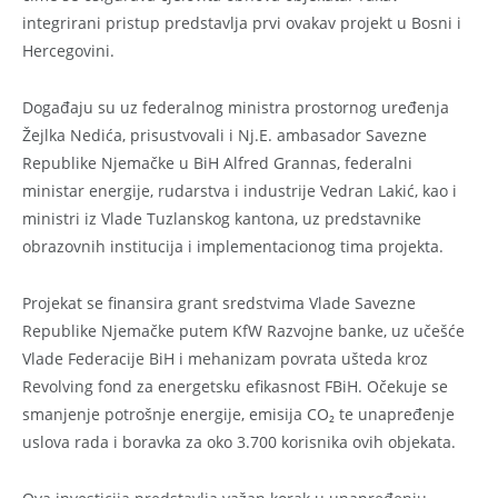
integrirani pristup predstavlja prvi ovakav projekt u Bosni i
Hercegovini.
Događaju su uz federalnog ministra prostornog uređenja
Žejlka Nedića, prisustvovali i Nj.E. ambasador Savezne
Republike Njemačke u BiH Alfred Grannas, federalni
ministar energije, rudarstva i industrije Vedran Lakić, kao i
ministri iz Vlade Tuzlanskog kantona, uz predstavnike
obrazovnih institucija i implementacionog tima projekta.
Projekat se finansira grant sredstvima Vlade Savezne
Republike Njemačke putem KfW Razvojne banke, uz učešće
Vlade Federacije BiH i mehanizam povrata ušteda kroz
Revolving fond za energetsku efikasnost FBiH. Očekuje se
smanjenje potrošnje energije, emisija CO₂ te unapređenje
uslova rada i boravka za oko 3.700 korisnika ovih objekata.