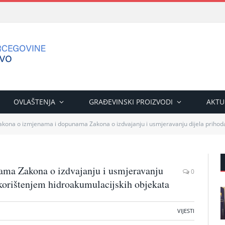
OVLAŠTENJA
GRAĐEVINSKI PROIZVODI
AKTU
kona o izmjenama i dopunama Zakona o izdvajanju i usmjeravanju dijela prihoda poduzeć
ama Zakona o izdvajanju i usmjeravanju
0
korištenjem hidroakumulacijskih objekata
VIJESTI