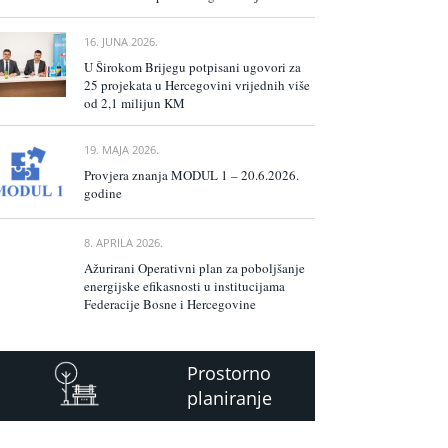
16. JUNA 2026.
U Širokom Brijegu potpisani ugovori za
25 projekata u Hercegovini vrijednih više
od 2,1 milijun KM
19. MAJA 2026.
Provjera znanja MODUL 1 – 20.6.2026.
godine
8. APRILA 2026.
Ažurirani Operativni plan za poboljšanje
energijske efikasnosti u institucijama
Federacije Bosne i Hercegovine
Prostorno
planiranje