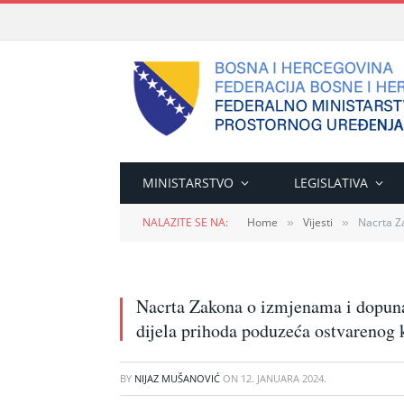
MINISTARSTVO
LEGISLATIVA
NALAZITE SE NA:
Home
Vijesti
Nacrta Za
»
»
Nacrta Zakona o izmjenama i dopun
dijela prihoda poduzeća ostvarenog 
BY
NIJAZ MUŠANOVIĆ
ON
12. JANUARA 2024.