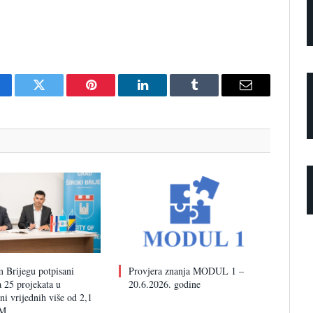
cebook
Twitter
Pinterest
LinkedIn
Tumblr
Email
 Brijegu potpisani
Provjera znanja MODUL 1 –
 25 projekata u
20.6.2026. godine
i vrijednih više od 2,1
KM