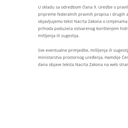
U skladu sa odredbom člana 9. Uredbe o pravil
pripreme federalnih pravnih propisa i drugih ak
objavljujemo tekst Nacrta Zakona o izmjenama
prihoda poduzeća ostvarenog korištenjem hidro
mišljenja ili sugestija.
Sve eventualne primjedbe, mišljenja ili sugest
ministarstva prostornog uređenja, Hamdije Ćem
dana objave teksta Nacrta Zakona na web stran