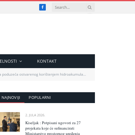
Facebook
ELNOSTI
KONTAKT
a ostvarenog korištenjem hidroakumulacijskih objekata
NAJNOVIJI
POPULARNI
2. JULA 2026.
Kiseljak : Potpisani ugovori za 27
projekata koje će sufinancirati
Ministarstvo prostornog uređenja