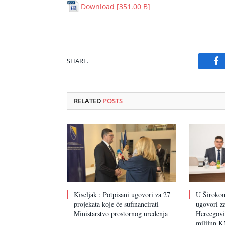
Download [351.00 B]
SHARE.
Fa
RELATED
POSTS
Kiseljak : Potpisani ugovori za 27
U Širokom
projekata koje će sufinancirati
ugovori za
Ministarstvo prostornog uređenja
Hercegovin
milijun 