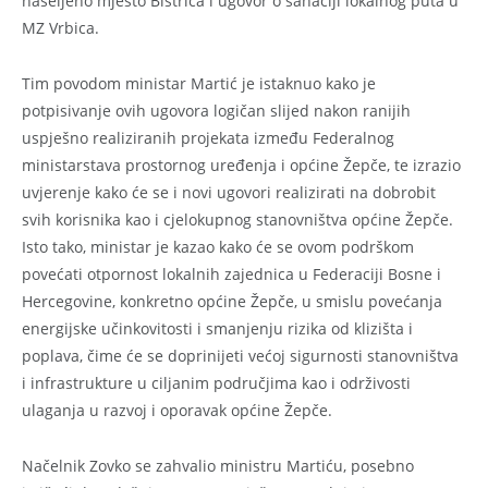
naseljeno mjesto Bistrica i ugovor o sanaciji lokalnog puta u
MZ Vrbica.
Tim povodom ministar Martić je istaknuo kako je
potpisivanje ovih ugovora logičan slijed nakon ranijih
uspješno realiziranih projekata između Federalnog
ministarstava prostornog uređenja i općine Žepče, te izrazio
uvjerenje kako će se i novi ugovori realizirati na dobrobit
svih korisnika kao i cjelokupnog stanovništva općine Žepče.
Isto tako, ministar je kazao kako će se ovom podrškom
povećati otpornost lokalnih zajednica u Federaciji Bosne i
Hercegovine, konkretno općine Žepče, u smislu povećanja
energijske učinkovitosti i smanjenju rizika od klizišta i
poplava, čime će se doprinijeti većoj sigurnosti stanovništva
i infrastrukture u ciljanim područjima kao i održivosti
ulaganja u razvoj i oporavak općine Žepče.
Načelnik Zovko se zahvalio ministru Martiću, posebno