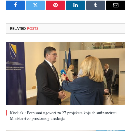
Facebook
Twitter
Pinterest
LinkedIn
Tumblr
Email
RELATED
POSTS
Kiseljak : Potpisani ugovori za 27 projekata koje će sufinancirati
Ministarstvo prostornog uređenja