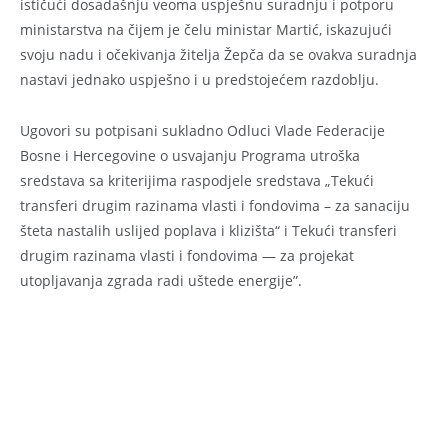
ističući dosadašnju veoma uspješnu suradnju i potporu
ministarstva na čijem je čelu ministar Martić, iskazujući
svoju nadu i očekivanja žitelja Žepča da se ovakva suradnja
nastavi jednako uspješno i u predstojećem razdoblju.
Ugovori su potpisani sukladno Odluci Vlade Federacije
Bosne i Hercegovine o usvajanju Programa utroška
sredstava sa kriterijima raspodjele sredstava „Tekući
transferi drugim razinama vlasti i fondovima – za sanaciju
šteta nastalih uslijed poplava i klizišta“ i Tekući transferi
drugim razinama vlasti i fondovima — za projekat
utopljavanja zgrada radi uštede energije”.