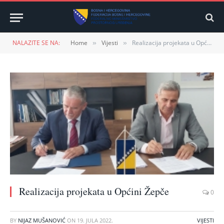
NALAZITE SE NA:
Home
Vijesti
Realizacija projekata u Općini Žepče
»
»
Realizacija projekata u Općini Žepče
0
BY
NIJAZ MUŠANOVIĆ
ON
19. JULA 2022.
VIJESTI