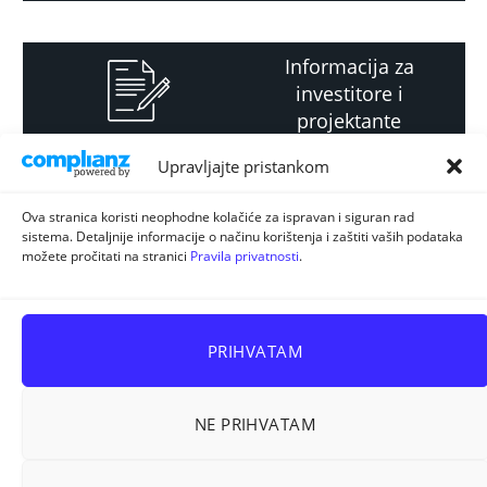
Informacija za
investitore i
projektante
Upravljajte pristankom
Strateški i planski
Ova stranica koristi neophodne kolačiće za ispravan i siguran rad
sistema. Detaljnije informacije o načinu korištenja i zaštiti vaših podataka
dokument
možete pročitati na stranici
Pravila privatnosti
.
PRIHVATAM
NE PRIHVATAM
Sva prava pridržana © 2026
ELUR d.o.o. Kiseljak
.