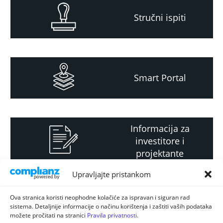
Stručni ispiti
Smart Portal
Informacija za
investitore i
projektante
Upravljajte pristankom
Strateški i planski
Ova stranica koristi neophodne kolačiće za ispravan i siguran rad
sistema. Detaljnije informacije o načinu korištenja i zaštiti vaših podataka
dokument
možete pročitati na stranici
Pravila privatnosti
.