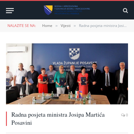
NALAZITE SE NA:
Home
Vijesti
Radna posjeta ministra Josipa Martića Posavini
»
»
Radna posjeta ministra Josipa Martića
0
Posavini