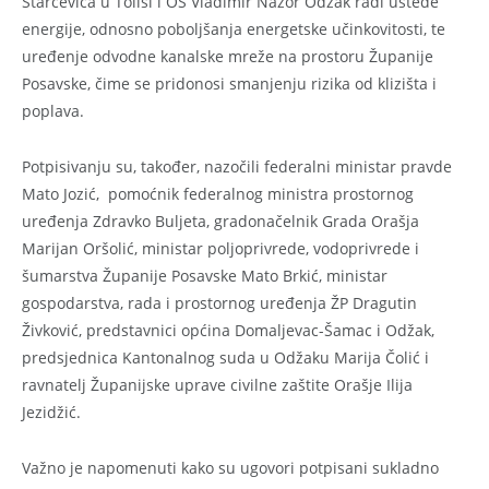
Starčevića u Tolisi i OŠ Vladimir Nazor Odžak radi uštede
energije, odnosno poboljšanja energetske učinkovitosti, te
uređenje odvodne kanalske mreže na prostoru Županije
Posavske, čime se pridonosi smanjenju rizika od klizišta i
poplava.
Potpisivanju su, također, nazočili federalni ministar pravde
Mato Jozić, pomoćnik federalnog ministra prostornog
uređenja Zdravko Buljeta, gradonačelnik Grada Orašja
Marijan Oršolić, ministar poljoprivrede, vodoprivrede i
šumarstva Županije Posavske Mato Brkić, ministar
gospodarstva, rada i prostornog uređenja ŽP Dragutin
Živković, predstavnici općina Domaljevac-Šamac i Odžak,
predsjednica Kantonalnog suda u Odžaku Marija Čolić i
ravnatelj Županijske uprave civilne zaštite Orašje Ilija
Jezidžić.
Važno je napomenuti kako su ugovori potpisani sukladno