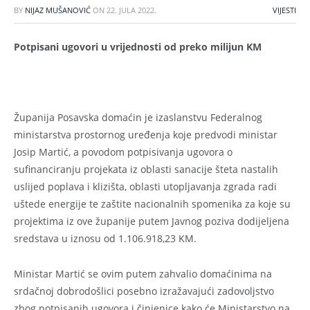
BY
NIJAZ MUŠANOVIĆ
ON
22. JULA 2022.
VIJESTI
Potpisani ugovori u vrijednosti od preko milijun KM
Županija Posavska domaćin je izaslanstvu Federalnog
ministarstva prostornog uređenja koje predvodi ministar
Josip Martić, a povodom potpisivanja ugovora o
sufinanciranju projekata iz oblasti sanacije šteta nastalih
uslijed poplava i klizišta, oblasti utopljavanja zgrada radi
uštede energije te zaštite nacionalnih spomenika za koje su
projektima iz ove županije putem Javnog poziva dodijeljena
sredstava u iznosu od 1.106.918,23 KM.
Ministar Martić se ovim putem zahvalio domaćinima na
srdačnoj dobrodošlici posebno izražavajući zadovoljstvo
zbog potpisanih ugovora i činjenice kako će Ministarstvo na