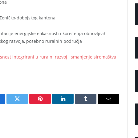
tona
e Zeničko-dobojskog kantona
ntacije energijske efikasnosti i korištenja obnovljivih
kog razvoja, posebno ruralnih područja
asnost integrirani u ruralni razvoj i smanjenje siromaštva
cebook
Twitter
Pinterest
LinkedIn
Tumblr
Email