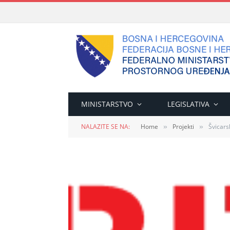
MINISTARSTVO
LEGISLATIVA
NALAZITE SE NA:
Home
Projekti
Švicars
»
»