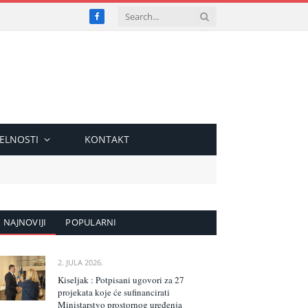
Facebook
ELNOSTI
KONTAKT
NAJNOVIJI
POPULARNI
2. JULA 2026.
Kiseljak : Potpisani ugovori za 27
projekata koje će sufinancirati
Ministarstvo prostornog uređenja