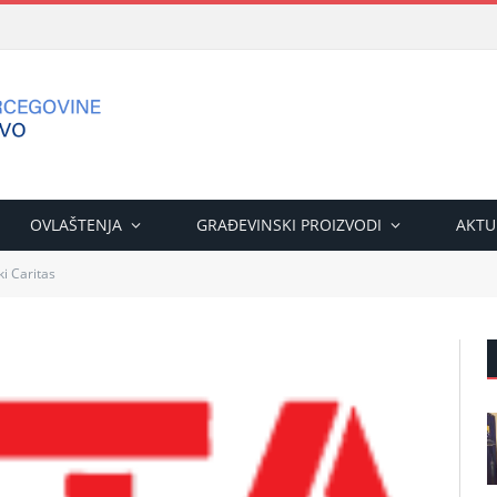
OVLAŠTENJA
GRAĐEVINSKI PROIZVODI
AKTU
ki Caritas