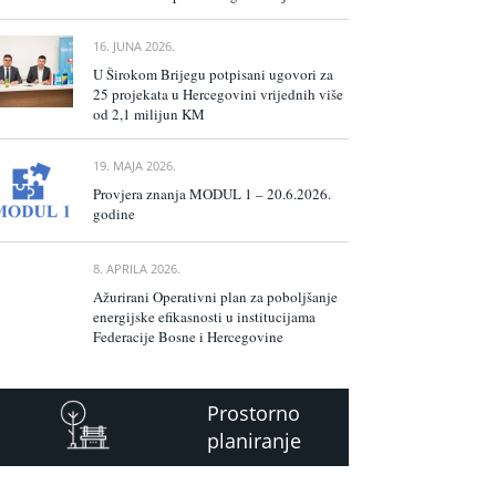
16. JUNA 2026.
U Širokom Brijegu potpisani ugovori za
25 projekata u Hercegovini vrijednih više
od 2,1 milijun KM
19. MAJA 2026.
Provjera znanja MODUL 1 – 20.6.2026.
godine
8. APRILA 2026.
Ažurirani Operativni plan za poboljšanje
energijske efikasnosti u institucijama
Federacije Bosne i Hercegovine
Prostorno
planiranje