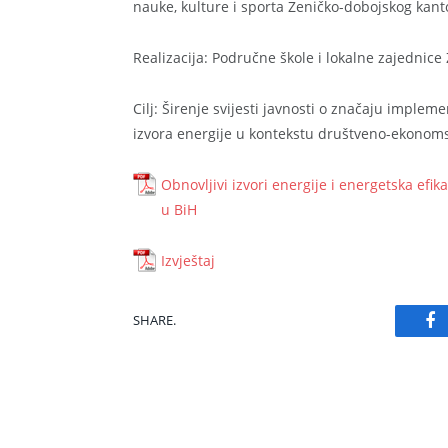
nauke, kulture i sporta Zeničko-dobojskog kan
Realizacija: Područne škole i lokalne zajednic
Cilj: Širenje svijesti javnosti o značaju impleme
izvora energije u kontekstu društveno-ekonoms
Obnovljivi izvori energije i energetska efik
u BiH
Izvještaj
SHARE.
Fa