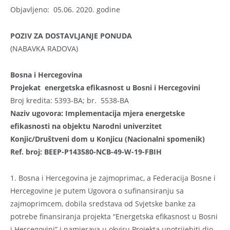
Objavljeno: 05.06. 2020. godine
POZIV ZA DOSTAVLJANJE PONUDA
(NABAVKA RADOVA)
Bosna i Hercegovina
Projekat energetska efikasnost u Bosni i Hercegovini
Broj kredita: 5393-BA; br. 5538-BA
Naziv ugovora: Implementacija mjera energetske
efikasnosti na objektu
Narodni univerzitet
Konjic/Društveni dom u Konjicu (Nacionalni spomenik)
Ref. broj: BEEP-P143580-NCB-49-W-19-FBIH
1. Bosna i Hercegovina je zajmoprimac, a Federacija Bosne i
Hercegovine je putem Ugovora o sufinansiranju sa
zajmoprimcem, dobila sredstava od Svjetske banke za
potrebe finansiranja projekta “Energetska efikasnost u Bosni
i Hercegovini” i namjerava u okviru Projekta upotrijebiti dio