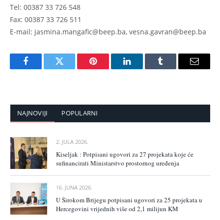
Tel: 00387 33 726 548
Fax: 00387 33 726 511
E-mail: jasmina.mangafic@beep.ba, vesna.gavran@beep.ba
Facebook
Twitter
Pinterest
LinkedIn
Tumblr
Email
NAJNOVIJI
POPULARNI
2. JULA 2026.
Kiseljak : Potpisani ugovori za 27 projekata koje će
sufinancirati Ministarstvo prostornog uređenja
16. JUNA 2026.
U Širokom Brijegu potpisani ugovori za 25 projekata u
Hercegovini vrijednih više od 2,1 milijun KM