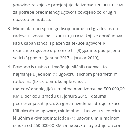
gotovine za koje se procjenjuje da iznose 170.000,00 KM
za potrebe predmetnog ugovora odvojeno od drugih
obaveza ponuđača.
Minimalan prosječni godišnji promet od građevinskih
radova u iznosu od 1.700.000,00 KM, koji se obračunava
kao ukupan iznos isplaćen za tekuće ugovore i/ili
okončane ugovore u protekle tri (3) godine, podijeljeno
sa tri (3) godine (januar 2017 – januar 2019),
Posebno iskustvo u izvođenju sličnih radova i to
najmanje u jednom (1) ugovoru, sličnom predmetnim
radovima (fizički obim, kompleksnost,
metode/tehnologija) u minimalnom iznosu od 500.000,00
KM u periodu između 01. janura 2015 i datuma
podnošenja zahtjeva. Za gore navedene i druge tekuće
i/ili okončane ugovore, minimalno iskustvo u sljedećim
ključnim aktivnostima: jedan (1) ugovor u minimalnom
iznosu od 450.000,00 KM za nabavku i ugradnju otvora