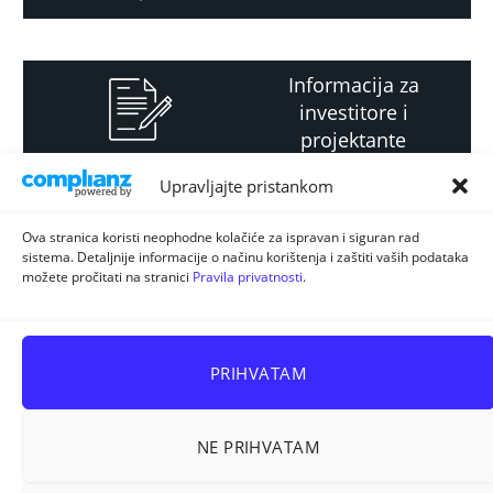
Informacija za
investitore i
projektante
Upravljajte pristankom
Strateški i planski
Ova stranica koristi neophodne kolačiće za ispravan i siguran rad
sistema. Detaljnije informacije o načinu korištenja i zaštiti vaših podataka
dokument
možete pročitati na stranici
Pravila privatnosti
.
PRIHVATAM
NE PRIHVATAM