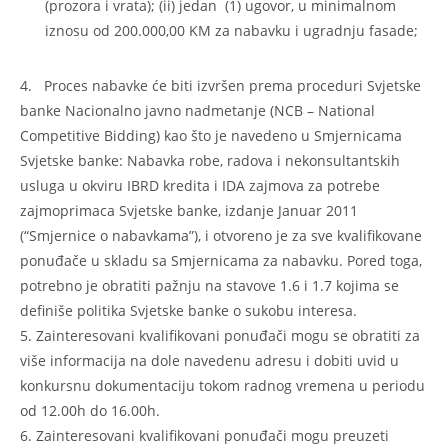
(prozora i vrata); (ii) jedan (1) ugovor, u minimalnom
iznosu od 200.000,00 KM za nabavku i ugradnju fasade;
4. Proces nabavke će biti izvršen prema proceduri Svjetske
banke Nacionalno javno nadmetanje (NCB – National
Competitive Bidding) kao što je navedeno u Smjernicama
Svjetske banke: Nabavka robe, radova i nekonsultantskih
usluga u okviru IBRD kredita i IDA zajmova za potrebe
zajmoprimaca Svjetske banke, izdanje Januar 2011
(“Smjernice o nabavkama”), i otvoreno je za sve kvalifikovane
ponuđače u skladu sa Smjernicama za nabavku. Pored toga,
potrebno je obratiti pažnju na stavove 1.6 i 1.7 kojima se
definiše politika Svjetske banke o sukobu interesa.
5. Zainteresovani kvalifikovani ponuđači mogu se obratiti za
više informacija na dole navedenu adresu i dobiti uvid u
konkursnu dokumentaciju tokom radnog vremena u periodu
od 12.00h do 16.00h.
6. Zainteresovani kvalifikovani ponuđači mogu preuzeti