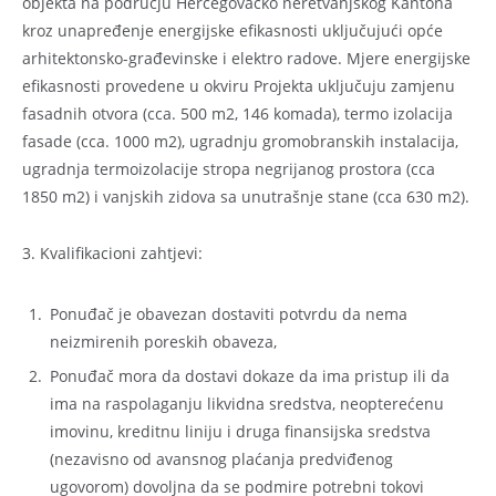
objekta na području Hercegovačko neretvanjskog Kantona
kroz unapređenje energijske efikasnosti uključujući opće
arhitektonsko-građevinske i elektro radove. Mjere energijske
efikasnosti provedene u okviru Projekta uključuju zamjenu
fasadnih otvora (cca. 500 m2, 146 komada), termo izolacija
fasade (cca. 1000 m2), ugradnju gromobranskih instalacija,
ugradnja termoizolacije stropa negrijanog prostora (cca
1850 m2) i vanjskih zidova sa unutrašnje stane (cca 630 m2).
3. Kvalifikacioni zahtjevi:
Ponuđač je obavezan dostaviti potvrdu da nema
neizmirenih poreskih obaveza,
Ponuđač mora da dostavi dokaze da ima pristup ili da
ima na raspolaganju likvidna sredstva, neopterećenu
imovinu, kreditnu liniju i druga finansijska sredstva
(nezavisno od avansnog plaćanja predviđenog
ugovorom) dovoljna da se podmire potrebni tokovi