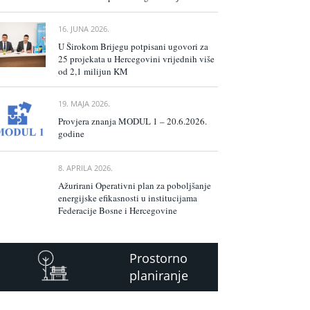
16. JUNA 2026.
U Širokom Brijegu potpisani ugovori za
25 projekata u Hercegovini vrijednih više
od 2,1 milijun KM
19. MAJA 2026.
Provjera znanja MODUL 1 – 20.6.2026.
godine
8. APRILA 2026.
Ažurirani Operativni plan za poboljšanje
energijske efikasnosti u institucijama
Federacije Bosne i Hercegovine
Prostorno
planiranje