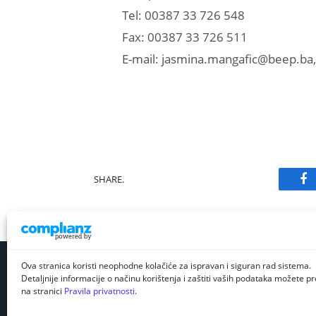
Tel: 00387 33 726 548
Fax: 00387 33 726 511
E-mail: jasmina.mangafic@beep.ba
SHARE.
Fa
Ova stranica koristi neophodne kolačiće za ispravan i siguran rad sistema.
Detaljnije informacije o načinu korištenja i zaštiti vaših podataka možete pro
na stranici
Pravila privatnosti
.