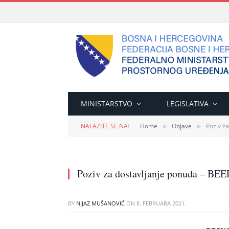
MINISTARSTVO
LEGISLATIVA
NALAZITE SE NA:
Home
Objave
Poziv z
»
»
Poziv za dostavljanje ponuda – B
BY
NIJAZ MUŠANOVIĆ
ON
8. FEBRUARA 2021.