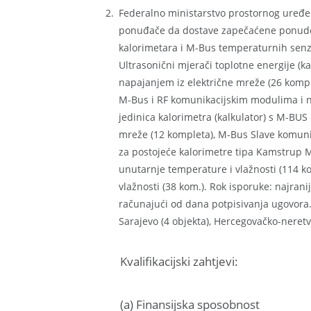
Federalno ministarstvo prostornog uređe
ponuđače da dostave zapečaćene ponude 
kalorimetara i M-Bus temperaturnih senz
Ultrasonični mjerači toplotne energije (
napajanjem iz električne mreže (26 komple
M-Bus i RF komunikacijskim modulima i n
jedinica kalorimetra (kalkulator) s M-BU
mreže (12 kompleta), M-Bus Slave komuni
za postojeće kalorimetre tipa Kamstrup M
unutarnje temperature i vlažnosti (114 k
vlažnosti (38 kom.). Rok isporuke: najrani
računajući od dana potpisivanja ugovora.
Sarajevo (4 objekta), Hercegovačko-neretva
Kvalifikacijski zahtjevi:
(a) Finansijska sposobnost