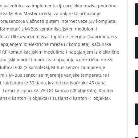
nja–Jedinica za implementaciju projekta poziva podobne
za M-Bus Master uređaj za daljinsko očitavanje
ora/senzora vlažnosti putem internet veze (37 kompleta),
kalorimetar) s M-Bus komunikacijskim modulom i
ta), Ultrazvučni mjerač toplotne energije (kalorimetar) s
apajanjem iz električne mreže (2 kompleta), Računska
S i RF komunikacijskim modulima i napajanjem iz električne
kacijski modul i modul za napajanje s električne mreže
ultical 602 (3 kompleta), M-Bus senzor za mjerenje
om.), M-Bus senzor za mjerenje vanjske temperature i
ji rok isporuke 30 dana, krajnji rok isporuke 45 dana,
 Lokacije isporuke: ZE-DO kanton (28 objekata), Kanton
nski kanton (4 objekta) i Tuzlanski kanton (1 objekat).