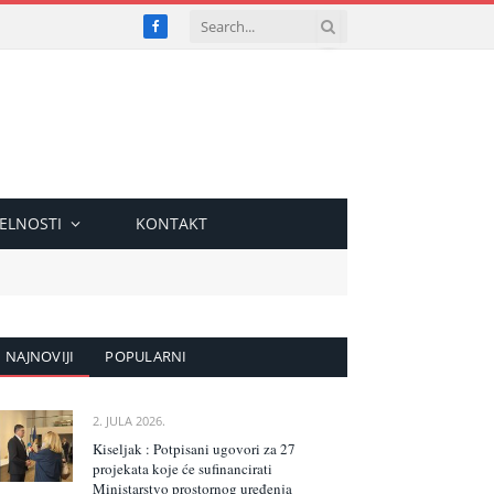
Facebook
ELNOSTI
KONTAKT
NAJNOVIJI
POPULARNI
2. JULA 2026.
Kiseljak : Potpisani ugovori za 27
projekata koje će sufinancirati
Ministarstvo prostornog uređenja