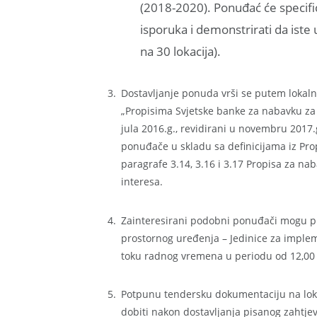
(2018-2020). Ponuđać će specifici
isporuka i demonstrirati da iste
na 30 lokacija).
Dostavljanje ponuda vrši se putem lokal
„Propisima Svjetske banke za nabavku za I
jula 2016.g., revidirani u novembru 2017.
ponuđače u skladu sa definicijama iz Prop
paragrafe 3.14, 3.16 i 3.17 Propisa za na
interesa.
Zainteresirani podobni ponuđači mogu pr
prostornog uređenja – Jedinice za implem
toku radnog vremena u periodu od 12,00 d
Potpunu tendersku dokumentaciju na lok
dobiti nakon dostavljanja pisanog zahtj