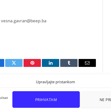
, vesna.gavran@beep.ba
cebook
Twitter
Pinterest
LinkedIn
Tumblr
Email
Upravljajte pristankom
čitati
PRIHVATAM
NE P