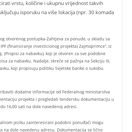
rati vrstu, količine i ukupnu vrijednost takvih
 uključuju isporuku na više lokacija (npr. 30 komada
nog otvorenog postupka-Zahtjeva za ponude, u skladu sa
PF (finansiranje investicionog projekta) Zajmoprimce”, iz
g. (Propisi za nabavku)
,
koji je otvoren za sve podobne
isa za nabavku. Nadalje, skreće se pažnja na Sekciju III,
bavku, koji propisuju politiku Svjetske banke o sukobu
ibaviti dodatne informacije od Federalnog ministarstva
entaciju projekta i pregledati tendersku dokumentaciju u
o 16,00 sati na dole navedenoj adresi.
alnom jeziku zainteresirani podobni ponuđači mogu
eva na dole navedenu adresu. Dokumentacija se lično