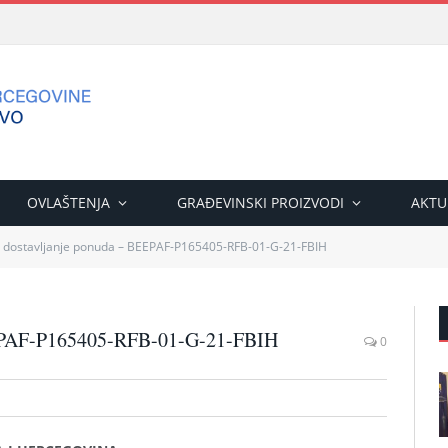
OVLAŠTENJA
GRAĐEVINSKI PROIZVODI
AKTU
a dostavljanje ponuda – BEEPAF-P165405-RFB-01-G-21-FBIH
EEPAF-P165405-RFB-01-G-21-FBIH
0