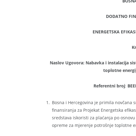
BOSNA
DODATNO FIN
ENERGETSKA EFIKAS
Kr
Naslov
Ugovora: Nabavka i instalacija s
toplotne energi
Referentni broj
:
BEE
Bosna i Hercegovina je primila novčana s
finansiranja za Projekat Energetska efika
sredstava iskoristi za plaćanja po osnovu
opreme za mjerenje potrošnje toplotne en