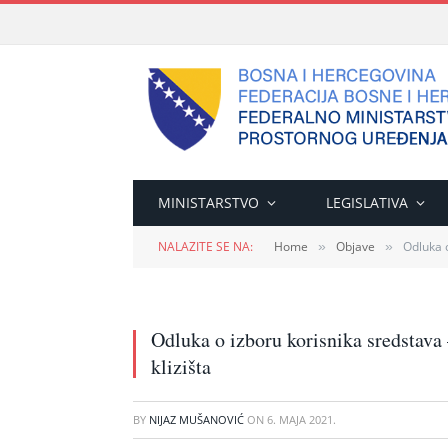
MINISTARSTVO
LEGISLATIVA
NALAZITE SE NA:
Home
Objave
Odluka o
»
»
Odluka o izboru korisnika sredstava –
klizišta
BY
NIJAZ MUŠANOVIĆ
ON
6. MAJA 2021.