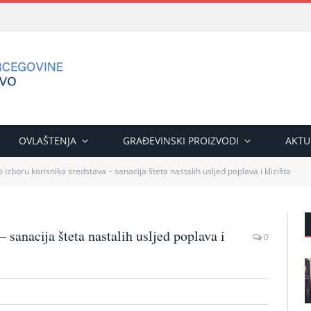
OVLAŠTENJA
GRAĐEVINSKI PROIZVODI
AKTU
 izboru korisnika sredstava – sanacija šteta nastalih usljed poplava i klizišta
 sanacija šteta nastalih usljed poplava i
0