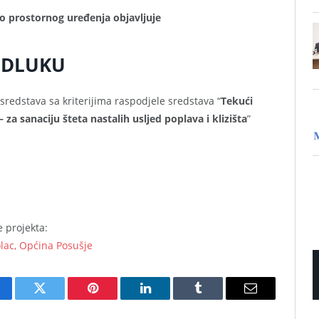
o prostornog uređenja objavljuje
DLUKU
sredstava sa kriterijima raspodjele sredstava “
Tekući
za sanaciju šteta nastalih usljed poplava i klizišta
”
 projekta:
lac, Općina Posušje
cebook
Twitter
Pinterest
LinkedIn
Tumblr
Email