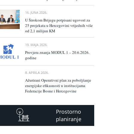
16. JUNA 2026.
U Širokom Brijegu potpisani ugovori za
25 projekata u Hercegovini vrijednih više
od 2,1 milijun KM
19. MAJA 2026.
Provjera znanja MODUL 1 – 20.6.2026.
godine
8. APRILA 2026.
Ažurirani Operativni plan za poboljšanje
energijske efikasnosti u institucijama
Federacije Bosne i Hercegovine
Prostorno
planiranje