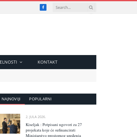
Facebook
ELNOSTI
KONTAKT
NAJNOVIJI
POPULARNI
2. JULA 2026.
Kiseljak : Potpisani ugovori za 27
projekata koje će sufinancirati
Ministarstvo prostornog uređenja