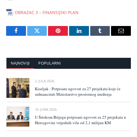
OBRAZAC 3 – FINANSIJSKI PLAN
Facebook
Twitter
Pinterest
LinkedIn
Tumblr
Email
NAJNOVIJI
POPULARNI
2. JULA 2026.
Kiseljak : Potpisani ugovori za 27 projekata koje će
sufinancirati Ministarstvo prostornog uređenja
16. JUNA 2026.
U Širokom Brijegu potpisani ugovori za 25 projekata u
Hercegovini vrijednih više od 2,1 milijun KM