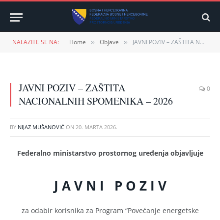
NALAZITE SE NA:
Home
Objave
JAVNI POZIV – ZAŠTITA NACIONALNIH SPOMENIKA – 2026
»
»
JAVNI POZIV – ZAŠTITA
0
NACIONALNIH SPOMENIKA – 2026
BY
NIJAZ MUŠANOVIĆ
ON
20. MARTA 2026.
Federalno ministarstvo prostornog uređenja objavljuje
J A V N I P O Z I V
za odabir korisnika za Program “Povećanje energetske