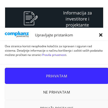
Informacija za
investitore i
projektante
Upravljajte pristankom
Strateški i planski
Ova stranica koristi neophodne kolačiće za ispravan i siguran rad
sistema. Detaljnije informacije o načinu korištenja i zaštiti vaših podataka
dokument
možete pročitati na stranici
Pravila privatnosti
.
PRIHVATAM
NE PRIHVATAM
Sva prava pridržana © 2026
ELUR d.o.o. Kiseljak
.