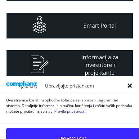
Smart Portal
Informacija za
investitore i
projektante
Upravljajte pristankom
Strateški i planski
Ova stranica koristi neophodne kolačiće za ispravan i siguran rad
sistema. Detaljnije informacije o načinu korištenja i zaštiti vaših podataka
dokument
možete pročitati na stranici
Pravila privatnosti
.
PRIHVATAM