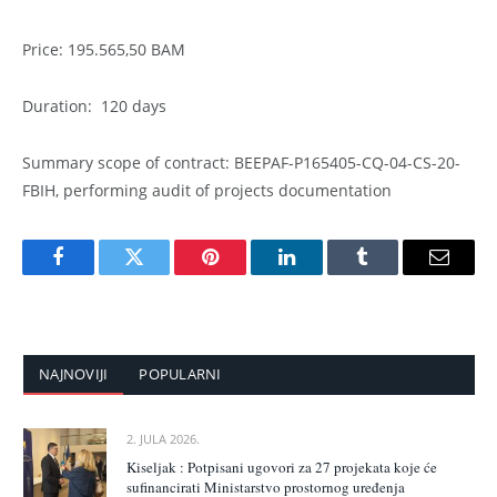
Price: 195.565,50 BAM
Duration: 120 days
Summary scope of contract: BEEPAF-P165405-CQ-04-CS-20-
FBIH, performing audit of projects documentation
Facebook
Twitter
Pinterest
LinkedIn
Tumblr
Email
NAJNOVIJI
POPULARNI
2. JULA 2026.
Kiseljak : Potpisani ugovori za 27 projekata koje će
sufinancirati Ministarstvo prostornog uređenja