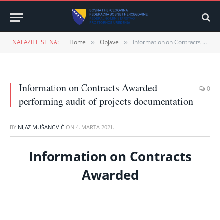
NALAZITE SE NA:
Home
Objave
Information on Contracts Awarded – performing audit of projects documentation
»
»
Information on Contracts Awarded –
0
performing audit of projects documentation
BY
NIJAZ MUŠANOVIĆ
ON
4. MARTA 2021.
Information on Contracts
Awarded