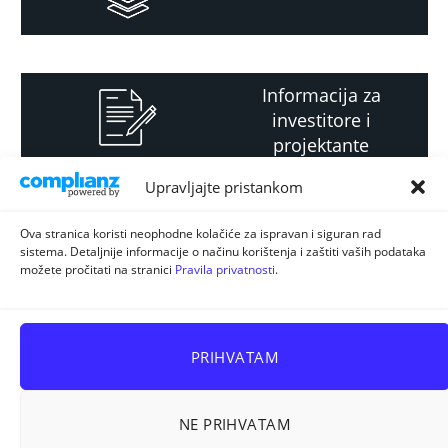
Informacija za
investitore i
projektante
Upravljajte pristankom
Strateški i planski
Ova stranica koristi neophodne kolačiće za ispravan i siguran rad
sistema. Detaljnije informacije o načinu korištenja i zaštiti vaših podataka
dokument
možete pročitati na stranici
Pravila privatnosti
.
PRIHVATAM
NE PRIHVATAM