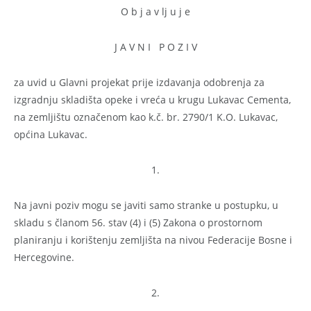
O b j a v lj u j e
J A V N I P O Z I V
za uvid u Glavni projekat prije izdavanja odobrenja za
izgradnju skladišta opeke i vreća u krugu Lukavac Cementa,
na zemljištu označenom kao k.č. br. 2790/1 K.O. Lukavac,
općina Lukavac.
1.
Na javni poziv mogu se javiti samo stranke u postupku, u
skladu s članom 56. stav (4) i (5) Zakona o prostornom
planiranju i korištenju zemljišta na nivou Federacije Bosne i
Hercegovine.
2.