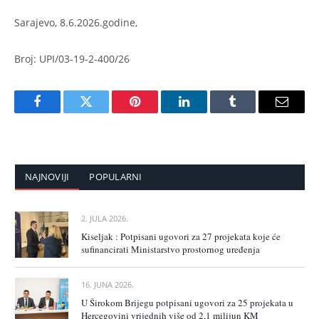
Sarajevo, 8.6.2026.godine,
Broj: UPI/03-19-2-400/26
Facebook
Twitter
Pinterest
LinkedIn
Tumblr
Email
NAJNOVIJI
POPULARNI
2. JULA 2026.
Kiseljak : Potpisani ugovori za 27 projekata koje će
sufinancirati Ministarstvo prostornog uređenja
16. JUNA 2026.
U Širokom Brijegu potpisani ugovori za 25 projekata u
Hercegovini vrijednih više od 2,1 milijun KM