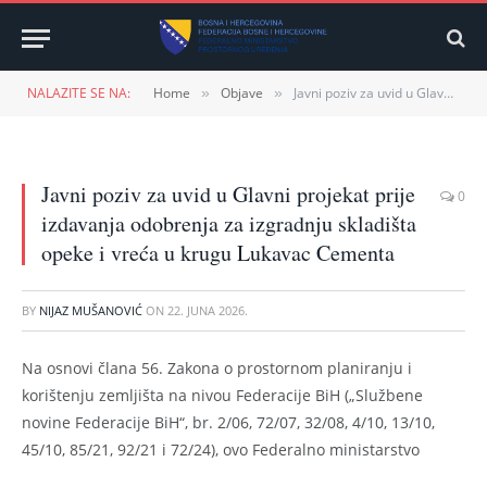
NALAZITE SE NA:
Home
Objave
Javni poziv za uvid u Glavni projekat prije izdavanja odobrenja za izgradnju skladišta opeke i vreća u krugu Lukavac Cementa
»
»
Javni poziv za uvid u Glavni projekat prije
0
izdavanja odobrenja za izgradnju skladišta
opeke i vreća u krugu Lukavac Cementa
BY
NIJAZ MUŠANOVIĆ
ON
22. JUNA 2026.
Na osnovi člana 56. Zakona o prostornom planiranju i
korištenju zemljišta na nivou Federacije BiH („Službene
novine Federacije BiH“, br. 2/06, 72/07, 32/08, 4/10, 13/10,
45/10, 85/21, 92/21 i 72/24), ovo Federalno ministarstvo