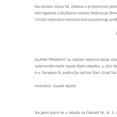
Na osnovu člana 56. Zakona o prostornom planir
Hercegovine (»Službene novine Federacije BiH«, b
72/24), Federalno ministarstvo prostornog uređ
GLAVNI PROJEKAT za radove rekonstrukcije stam
suterenske etaže ispod dijela objekta, u ulici V
k.o. Sarajevo IX, područje općine Stari Grad Sar
Investitor: Suvad Aljović
Na Javni poziv se u skladu sa članom 56. st. 3. 