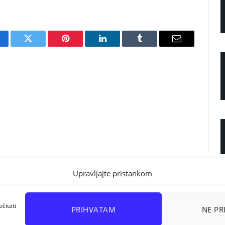
cebook
Twitter
Pinterest
LinkedIn
Tumblr
Email
Upravljajte pristankom
čitati
PRIHVATAM
NE P