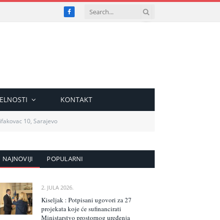
Facebook
ELNOSTI
KONTAKT
lifakovac 10, Sarajevo
NAJNOVIJI
POPULARNI
2. JULA 2026.
Kiseljak : Potpisani ugovori za 27
projekata koje će sufinancirati
Ministarstvo prostornog uređenja