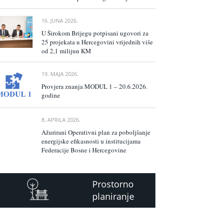
16. JUNA 2026.
U Širokom Brijegu potpisani ugovori za
25 projekata u Hercegovini vrijednih više
od 2,1 milijun KM
19. MAJA 2026.
Provjera znanja MODUL 1 – 20.6.2026.
godine
8. APRILA 2026.
Ažurirani Operativni plan za poboljšanje
energijske efikasnosti u institucijama
Federacije Bosne i Hercegovine
Prostorno
planiranje