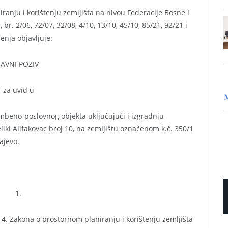
anju i korištenju zemljišta na nivou Federacije Bosne i
r. 2/06, 72/07, 32/08, 4/10, 13/10, 45/10, 85/21, 92/21 i
enja objavljuje:
JAVNI POZIV
za uvid u
beno-poslovnog objekta uključujući i izgradnju
eliki Alifakovac broj 10, na zemljištu označenom k.č. 350/1
ajevo.
1.
i 4. Zakona o prostornom planiranju i korištenju zemljišta