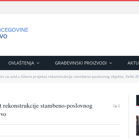
OVLAŠTENJA
GRAĐEVINSKI PROIZVODI
AKTU
ziv za uvid u Glavni projekat rekonstrukcije stambeno-poslovnog objekta, Veliki A
at rekonstrukcije stambeno-poslovnog
0
evo