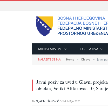
MINISTARSTVO
LEGISLATIVA
NALAZITE SE NA:
Home
Objave
Javni po
»
»
Javni poziv za uvid u Glavni projek
objekta, Veliki Alifakovac 10, Saraj
BY
NIJAZ MUŠANOVIĆ
ON
4. MAJA 2026.