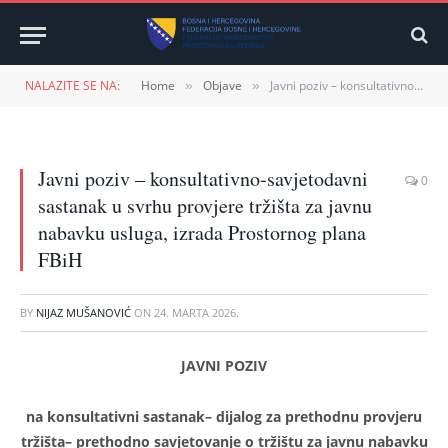
NALAZITE SE NA:
Home
Objave
Javni poziv – konsultativno-savjetodavni sastanak u svrhu provjere tržišta za javnu nabavku usluga, izrada Prostornog plana FBiH
»
»
Javni poziv – konsultativno-savjetodavni
0
sastanak u svrhu provjere tržišta za javnu
nabavku usluga, izrada Prostornog plana
FBiH
BY
NIJAZ MUŠANOVIĆ
ON
24. MARTA 2026.
JAVNI POZIV
na konsultativni sastanak
– dijalog
za prethodnu provjeru
tržišta
– prethodno savjetovanje o tržištu
za javnu nabavku