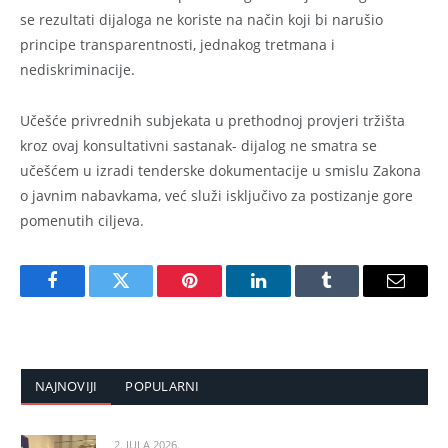
se rezultati dijaloga ne koriste na način koji bi narušio
principe transparentnosti, jednakog tretmana i
nediskriminacije.
Učešće privrednih subjekata u prethodnoj provjeri tržišta
kroz ovaj konsultativni sastanak- dijalog ne smatra se
učešćem u izradi tenderske dokumentacije u smislu Zakona
o javnim nabavkama, već služi isključivo za postizanje gore
pomenutih ciljeva.
Facebook
Twitter
Pinterest
LinkedIn
Tumblr
Email
NAJNOVIJI
POPULARNI
2. JULA 2026.