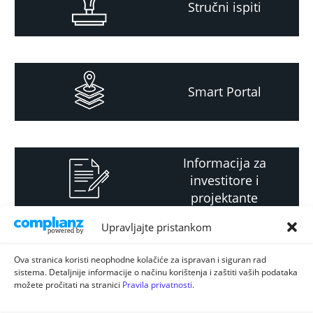
Stručni ispiti
Smart Portal
Informacija za
investitore i
projektante
Upravljajte pristankom
Strateški i planski
Ova stranica koristi neophodne kolačiće za ispravan i siguran rad
sistema. Detaljnije informacije o načinu korištenja i zaštiti vaših podataka
dokument
možete pročitati na stranici
Pravila privatnosti
.