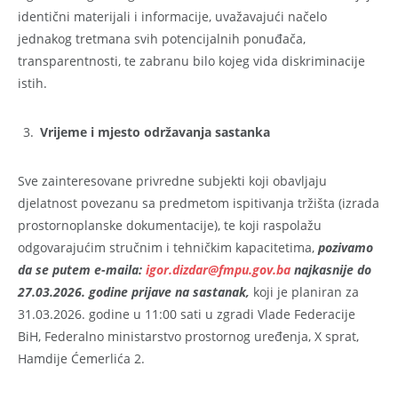
identični materijali i informacije, uvažavajući načelo
jednakog tretmana svih potencijalnih ponuđača,
transparentnosti, te zabranu bilo kojeg vida diskriminacije
istih.
Vrijeme i mjesto održavanja sastanka
Sve zainteresovane privredne subjekti koji obavljaju
djelatnost povezanu sa predmetom ispitivanja tržišta (izrada
prostornoplanske dokumentacije), te koji raspolažu
odgovarajućim stručnim i tehničkim kapacitetima,
pozivamo
da se putem e-maila:
igor.dizdar@fmpu.gov.ba
najkasnije do
27.03.2026. godine prijave na sastanak,
koji je planiran za
31.03.2026. godine u 11:00 sati u zgradi Vlade Federacije
BiH, Federalno ministarstvo prostornog uređenja, X sprat,
Hamdije Ćemerlića 2.