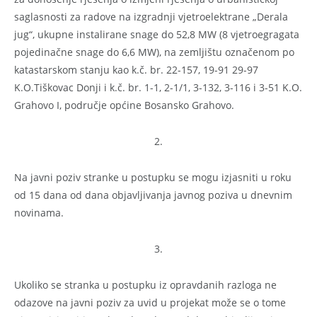
saglasnosti za radove na izgradnji vjetroelektrane „Derala
jug“, ukupne instalirane snage do 52,8 MW (8 vjetroegragata
pojedinačne snage do 6,6 MW), na zemljištu označenom po
katastarskom stanju kao k.č. br. 22-157, 19-91 29-97
K.O.Tiškovac Donji i k.č. br. 1-1, 2-1/1, 3-132, 3-116 i 3-51 K.O.
Grahovo I, područje općine Bosansko Grahovo.
2.
Na javni poziv stranke u postupku se mogu izjasniti u roku
od 15 dana od dana objavljivanja javnog poziva u dnevnim
novinama.
3.
Ukoliko se stranka u postupku iz opravdanih razloga ne
odazove na javni poziv za uvid u projekat može se o tome