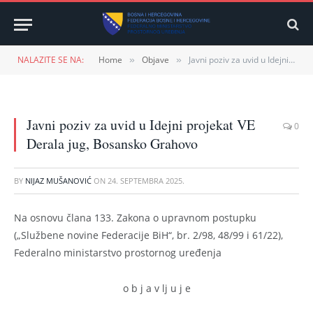
NALAZITE SE NA:
Home
Objave
Javni poziv za uvid u Idejni projekat VE Derala jug, Bosansko Grahovo
»
»
Javni poziv za uvid u Idejni projekat VE
0
Derala jug, Bosansko Grahovo
BY
NIJAZ MUŠANOVIĆ
ON
24. SEPTEMBRA 2025.
Na osnovu člana 133. Zakona o upravnom postupku
(„Službene novine Federacije BiH“, br. 2/98, 48/99 i 61/22),
Federalno ministarstvo prostornog uređenja
o b j a v lj u j e