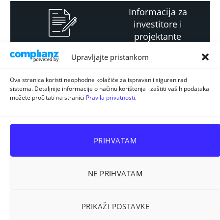
Informacija za
investitore i
projektante
Upravljajte pristankom
Strateški i planski
Ova stranica koristi neophodne kolačiće za ispravan i siguran rad
sistema. Detaljnije informacije o načinu korištenja i zaštiti vaših podataka
dokument
možete pročitati na stranici
Pravila privatnosti
.
PRIHVATAM
NE PRIHVATAM
Sva prava pridržana © 2026
ELUR d.o.o. Kiseljak
.
PRIKAŽI POSTAVKE
Prostorno planiranje
Energetska efikasnost