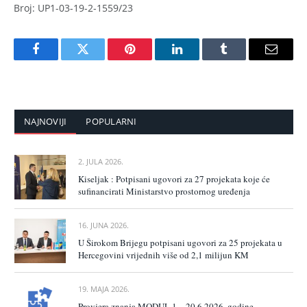
Broj: UP1-03-19-2-1559/23
Facebook
Twitter
Pinterest
LinkedIn
Tumblr
Email
NAJNOVIJI
POPULARNI
2. JULA 2026.
Kiseljak : Potpisani ugovori za 27 projekata koje će
sufinancirati Ministarstvo prostornog uređenja
16. JUNA 2026.
U Širokom Brijegu potpisani ugovori za 25 projekata u
Hercegovini vrijednih više od 2,1 milijun KM
19. MAJA 2026.
Provjera znanja MODUL 1 – 20.6.2026. godine