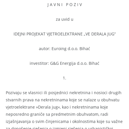
J A V N I P O Z I V
za uvid u
IDEJNI PROJEKAT VJETROELEKTRANE „VE DERALA JUG“
autor: Euroing d.o.o. Bihać
investitor: G&G Energija d.o.o. Bihać
1.
Pozivaju se vlasnici ili posjednici nekretnina i nosioci drugih
stvarnih prava na nekretninama koje se nalaze u obuhvatu
vjetroelektrane »Derala jug«, kao i nekretninama koje
neposredno graniče sa predmetnim obuhvatom, radi
izjašnjavanja o svim činjenicama i okolnostima koje su važne
za donošenje rješenja o izmjeni rješenja o urbanističkoj