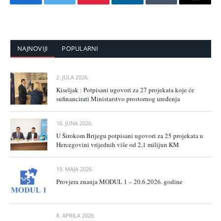
Facebook
Twitter
Pinterest
LinkedIn
Tumblr
Email
NAJNOVIJI
POPULARNI
2. JULA 2026.
Kiseljak : Potpisani ugovori za 27 projekata koje će
sufinancirati Ministarstvo prostornog uređenja
16. JUNA 2026.
U Širokom Brijegu potpisani ugovori za 25 projekata u
Hercegovini vrijednih više od 2,1 milijun KM
19. MAJA 2026.
Provjera znanja MODUL 1 – 20.6.2026. godine
8. APRILA 2026.