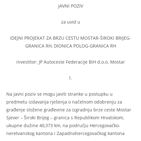
JAVNI POZIV
za uvid u
IDEJNI PROJEKAT ZA BRZU CESTU MOSTAR-ŠIROKI BRIJEG-
GRANICA RH, DIONICA POLOG-GRANICA RH
investitor: JP Autoceste Federacije BiH d.o.o. Mostar
1.
Na Javni poziv se mogu javiti stranke u postupku u
predmetu izdavanja rješenja o načelnom odobrenju za
građenje složene građevine za izgradnju brze ceste Mostar
Sjever – Široki Brijeg – granica s Republikom Hrvatskom,
ukupne dužine 40,373 km, na području Hercegovačko-
neretvanskog kantona i Zapadnohercegovačkog kantona