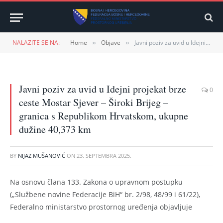
NALAZITE SE NA:
Home
Objave
Javni poziv za uvid u Idejni projekat brze ceste Mostar Sjever – Široki Brijeg – granica s Republikom Hrvatskom, ukupne dužine 40,373 km
»
»
Javni poziv za uvid u Idejni projekat brze
0
ceste Mostar Sjever – Široki Brijeg –
granica s Republikom Hrvatskom, ukupne
dužine 40,373 km
BY
NIJAZ MUŠANOVIĆ
ON
23. SEPTEMBRA 2025.
Na osnovu člana 133. Zakona o upravnom postupku
(„Službene novine Federacije BiH“ br. 2/98, 48/99 i 61/22),
Federalno ministarstvo prostornog uređenja objavljuje