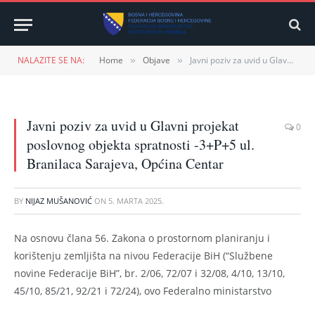
NALAZITE SE NA:
Home
Objave
Javni poziv za uvid u Glavni projekat poslovnog objekta spratnosti -3+P+5 ul. Branilaca Sarajeva, Općina Centar
»
»
Javni poziv za uvid u Glavni projekat
0
poslovnog objekta spratnosti -3+P+5 ul.
Branilaca Sarajeva, Općina Centar
BY
NIJAZ MUŠANOVIĆ
ON
5. MARTA 2025.
Na osnovu člana 56. Zakona o prostornom planiranju i
korištenju zemljišta na nivou Federacije BiH (“Službene
novine Federacije BiH”, br. 2/06, 72/07 i 32/08, 4/10, 13/10,
45/10, 85/21, 92/21 i 72/24), ovo Federalno ministarstvo