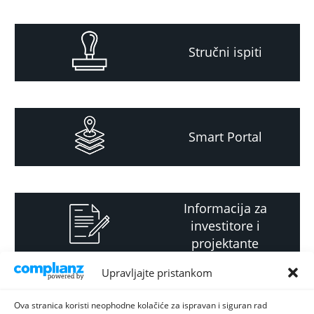
Stručni ispiti
Smart Portal
Informacija za
investitore i
projektante
Upravljajte pristankom
Strateški i planski
Ova stranica koristi neophodne kolačiće za ispravan i siguran rad