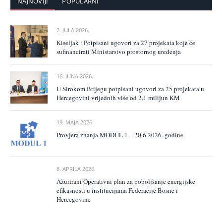
NAJNOVIJI
POPULARNI
2. JULA 2026.
Kiseljak : Potpisani ugovori za 27 projekata koje će
sufinancirati Ministarstvo prostornog uređenja
16. JUNA 2026.
U Širokom Brijegu potpisani ugovori za 25 projekata u
Hercegovini vrijednih više od 2,1 milijun KM
19. MAJA 2026.
Provjera znanja MODUL 1 – 20.6.2026. godine
8. APRILA 2026.
Ažurirani Operativni plan za poboljšanje energijske
efikasnosti u institucijama Federacije Bosne i
Hercegovine