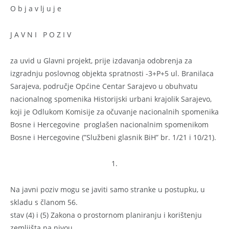
O b j a v lj u j e
J A V N I P O Z I V
za uvid u Glavni projekt, prije izdavanja odobrenja za
izgradnju poslovnog objekta spratnosti -3+P+5 ul.
Branilaca
Sarajeva,
područje Općine Centar Sarajevo u obuhvatu
nacionalnog spomenika Historijski urbani krajolik Sarajevo,
koji je Odlukom Komisije za očuvanje nacionalnih spomenika
Bosne i Hercegovine proglašen nacionalnim spomenikom
Bosne i Hercegovine (”Službeni glasnik BiH” br. 1/21 i 10/21).
1.
Na javni poziv mogu se javiti samo stranke u postupku, u
skladu s članom 56.
stav (4) i (5) Zakona o prostornom planiranju i korištenju
zemljišta na nivou