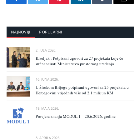
Facebook
Twitter
Pinterest
LinkedIn
Tumblr
Email
NAJNOVIJI
POPULARNI
2. JULA 2026.
Kiseljak : Potpisani ugovori za 27 projekata koje će
sufinancirati Ministarstvo prostornog uređenja
16. JUNA 2026.
U Širokom Brijegu potpisani ugovori za 25 projekata u
Hercegovini vrijednih više od 2,1 milijun KM
19. MAJA 2026.
Provjera znanja MODUL 1 – 20.6.2026. godine
8. APRILA 2026.