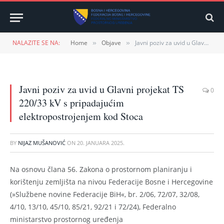
NALAZITE SE NA:
Home
Objave
Javni poziv za uvid u Glavni projekat TS 220/33 kV s pripadajućim elektropostrojenjem kod Stoca
»
»
Javni poziv za uvid u Glavni projekat TS
0
220/33 kV s pripadajućim
elektropostrojenjem kod Stoca
BY
NIJAZ MUŠANOVIĆ
ON
20. JANUARA 2025.
Na osnovu člana 56. Zakona o prostornom planiranju i
korištenju zemljišta na nivou Federacije Bosne i Hercegovine
(»Službene novine Federacije BiH«, br. 2/06, 72/07, 32/08,
4/10, 13/10, 45/10, 85/21, 92/21 i 72/24), Federalno
ministarstvo prostornog uređenja