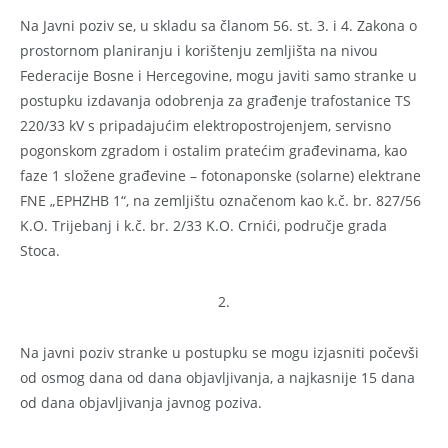
Na Javni poziv se, u skladu sa članom 56. st. 3. i 4. Zakona o
prostornom planiranju i korištenju zemljišta na nivou
Federacije Bosne i Hercegovine, mogu javiti samo stranke u
postupku izdavanja odobrenja za građenje trafostanice TS
220/33 kV s pripadajućim elektropostrojenjem, servisno
pogonskom zgradom i ostalim pratećim građevinama, kao
faze 1 složene građevine – fotonaponske (solarne) elektrane
FNE „EPHZHB 1“, na zemljištu označenom kao k.č. br. 827/56
K.O. Trijebanj i k.č. br. 2/33 K.O. Crnići, područje grada
Stoca.
2.
Na javni poziv stranke u postupku se mogu izjasniti počevši
od osmog dana od dana objavljivanja, a najkasnije 15 dana
od dana objavljivanja javnog poziva.