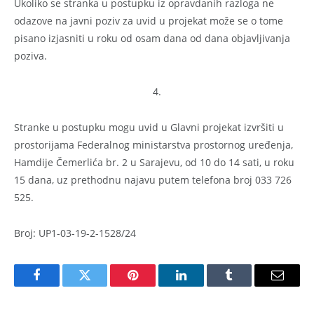
Ukoliko se stranka u postupku iz opravdanih razloga ne
odazove na javni poziv za uvid u projekat može se o tome
pisano izjasniti u roku od osam dana od dana objavljivanja
poziva.
4.
Stranke u postupku mogu uvid u Glavni projekat izvršiti u
prostorijama Federalnog ministarstva prostornog uređenja,
Hamdije Čemerlića br. 2 u Sarajevu, od 10 do 14 sati, u roku
15 dana, uz prethodnu najavu putem telefona broj 033 726
525.
Broj: UP1-03-19-2-1528/24
Facebook
Twitter
Pinterest
LinkedIn
Tumblr
Email