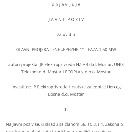
o b j a v lj u j e
J A V N I P O Z I V
za uvid u
GLAVNI PROJEKAT FNE „EPHZHB 1“ – FAZA 1 50 MW
autori projekta: JP Elektroprivreda HZ HB d.d. Mostar, UNIS
Telekom d.d. Mostar i ECOPLAN d.o.o. Mostar
investitor: JP Elektroprivreda Hrvatske zajednice Herceg
Bosne d.d. Mostar
1.
Na Javni poziv se, u skladu sa članom 56. st. 3. i 4. Zakona o
prostornom planiranju i korištenju zemljišta na nivou