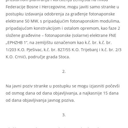
Federacije Bosne i Hercegovine, mogu javiti samo stranke u
postupku izdavanja odobrenja za građenje fotonaponske
elektrane 50 MW, s pripadajućim fotonaponskim modulima,
pripadajućom konstrukcijom i ostalom opremom, kao faze 2
složene građevine – fotonaponske (solarne) elektrane FNE
„EPHZHB 1“, na zemljištu označenom kao k.č. br. k.č. br.
1/203 K.O. Pješivac, k.č. br. 827/55 K.O. Trijebanj i k.č. br. 2/3
K.O. Crnići, područje grada Stoca.
2.
Na javni poziv stranke u postupku se mogu izjasniti počevši
od osmog dana od dana objavljivanja, a najkasnije 15 dana
od dana objavljivanja javnog poziva.
3.