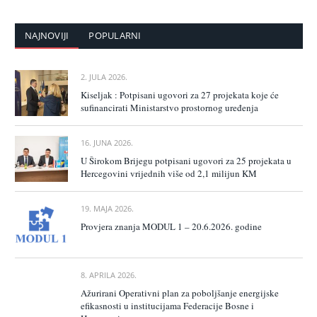
NAJNOVIJI
POPULARNI
2. JULA 2026.
Kiseljak : Potpisani ugovori za 27 projekata koje će
sufinancirati Ministarstvo prostornog uređenja
16. JUNA 2026.
U Širokom Brijegu potpisani ugovori za 25 projekata u
Hercegovini vrijednih više od 2,1 milijun KM
19. MAJA 2026.
Provjera znanja MODUL 1 – 20.6.2026. godine
8. APRILA 2026.
Ažurirani Operativni plan za poboljšanje energijske
efikasnosti u institucijama Federacije Bosne i