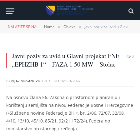
NALAZITE SE NA:
Home
Objave
Javni poziv za uvid u Glavni projekat FNE „EPHZHB 1“ – FAZA 1 50 MW – Stolac
»
»
Javni poziv za uvid u Glavni projekat FNE
0
„EPHZHB 1“ – FAZA 1 50 MW – Stolac
BY
NIJAZ MUŠANOVIĆ
ON
31. DECEMBRA 2024.
Na osnovu člana 56. Zakona o prostornom planiranju i
korištenju zemljišta na nivou Federacije Bosne i Hercegovine
(»Službene novine Federacije BiH«, br. 2/06, 72/07, 32/08,
4/10, 13/10, 45/10, 85/21, 92/21 i 72/24), Federalno
ministarstvo prostornog uređenja