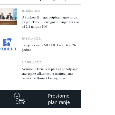
16. JUNA 2026.
U Širokom Brijegu potpisani ugovori za
25 projekata u Hercegovini vrijednih više
od 2,1 milijun KM
19. MAJA 2026.
Provjera znanja MODUL 1 – 20.6.2026.
godine
8. APRILA 2026.
Ažurirani Operativni plan za poboljšanje
energijske efikasnosti u institucijama
Federacije Bosne i Hercegovine
Prostorno
planiranje