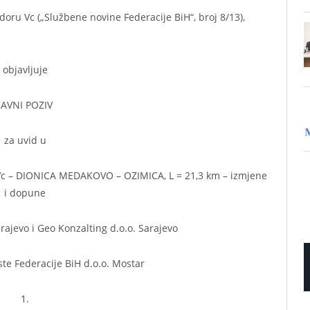
oru Vc („Službene novine Federacije BiH“, broj 8/13),
objavljuje
JAVNI POZIV
za uvid u
– DIONICA MEDAKOVO – OZIMICA, L = 21,3 km – izmjene
i dopune
rajevo i Geo Konzalting d.o.o. Sarajevo
este Federacije BiH d.o.o. Mostar
1.