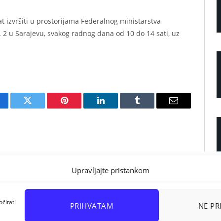
 izvršiti u prostorijama Federalnog ministarstva
 2 u Sarajevu, svakog radnog dana od 10 do 14 sati, uz
cebook
Twitter
Pinterest
LinkedIn
Tumblr
Email
Upravljajte pristankom
čitati
PRIHVATAM
NE P