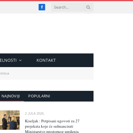
Facebook
ELNOSTI
KONTAKT
zimica
NAJNOVIJI
POPULARNI
2. JULA 2026.
Kiseljak : Potpisani ugovori za 27
projekata koje će sufinancirati
Ministarstvo prostornog uređenja