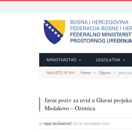
MINISTARSTVO
LEGISLATIVA
NALAZITE SE NA:
Home
Objave
Javni p
»
»
Javni poziv za uvid u Glavni projek
Medakovo – Ozimica
BY
NIJAZ MUŠANOVIĆ
ON
30. DECEMBRA 2024.