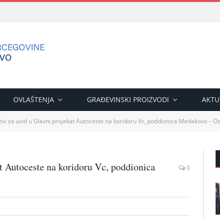
OVLAŠTENJA
GRAĐEVINSKI PROIZVODI
AKTU
oziv za uvid u Glavni projekat Autoceste na koridoru Vc, poddionica Medakovo – O
at Autoceste na koridoru Vc, poddionica
0