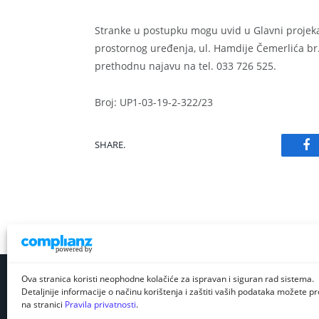
Stranke u postupku mogu uvid u Glavni projekat
prostornog uređenja, ul. Hamdije Čemerlića br.
prethodnu najavu na tel. 033 726 525.
Broj: UP1-03-19-2-322/23
SHARE.
Fa
Ova stranica koristi neophodne kolačiće za ispravan i siguran rad sistema.
Detaljnije informacije o načinu korištenja i zaštiti vaših podataka možete pro
na stranici
Pravila privatnosti
.