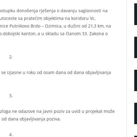
postupku donošenja rješenja o davanju saglasnosti na
autoceste sa pratećim objektima na koridoru Vc,
nice Putnikovo Brdo – Ozimica, u dužini od 21,3 km, na
o-dobojski kanton, a u skladu sa članom 33. Zakona o
2.
 se izjasne u roku od osam dana od dana objavljivanja
3.
zloga ne odazove na javni poziv za uvid u projekat može
 od dana objavljivanja poziva.
4.