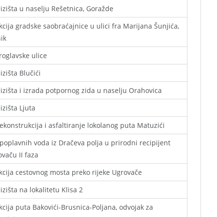
lizišta u naselju Rešetnica, Goražde
cija gradske saobraćajnice u ulici fra Marijana Šunjića,
ik
roglavske ulice
izišta Blučići
lizišta i izrada potpornog zida u naselju Orahovica
izišta Ljuta
rekonstrukcija i asfaltiranje lokolanog puta Matuzići
oplavnih voda iz Dračeva polja u prirodni recipijent
ovaču II faza
cija cestovnog mosta preko rijeke Ugrovače
izišta na lokalitetu Klisa 2
cija puta Bakovići-Brusnica-Poljana, odvojak za