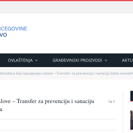
OVLAŠTENJA
GRAĐEVINSKI PROIZVODI
AKTU
dnosilaca koji ispunjavaju uslove – Transfer za prevenciju i sanaciju šteta nastalih 
love – Transfer za prevenciju i sanaciju
0
ta