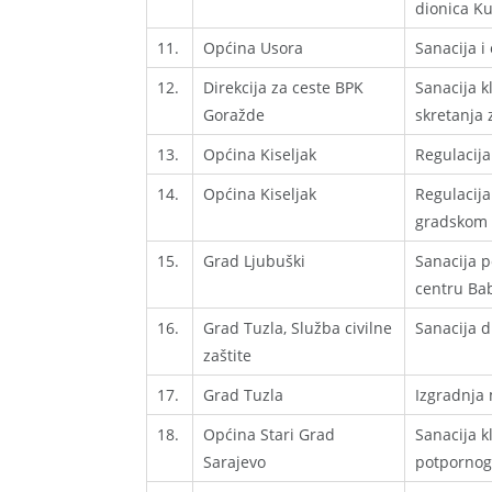
dionica K
11.
Općina Usora
Sanacija i
12.
Direkcija za ceste BPK
Sanacija k
Goražde
skretanja 
13.
Općina Kiseljak
Regulacija
14.
Općina Kiseljak
Regulacija
gradskom 
15.
Grad Ljubuški
Sanacija p
centru Bab
16.
Grad Tuzla, Služba civilne
Sanacija di
zaštite
17.
Grad Tuzla
Izgradnja 
18.
Općina Stari Grad
Sanacija k
Sarajevo
potpornog 