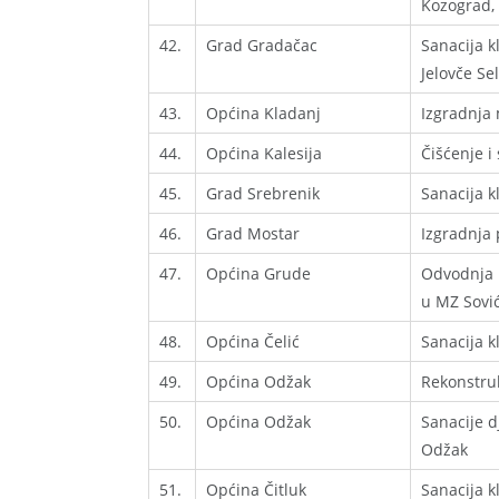
Kozograd, 
42.
Grad Gradačac
Sanacija k
Jelovče Se
43.
Općina Kladanj
Izgradnja 
44.
Općina Kalesija
Čišćenje i
45.
Grad Srebrenik
Sanacija k
46.
Grad Mostar
Izgradnja 
47.
Općina Grude
Odvodnja i
u MZ Sović
48.
Općina Čelić
Sanacija k
49.
Općina Odžak
Rekonstruk
50.
Općina Odžak
Sanacije d
Odžak
51.
Općina Čitluk
Sanacija k