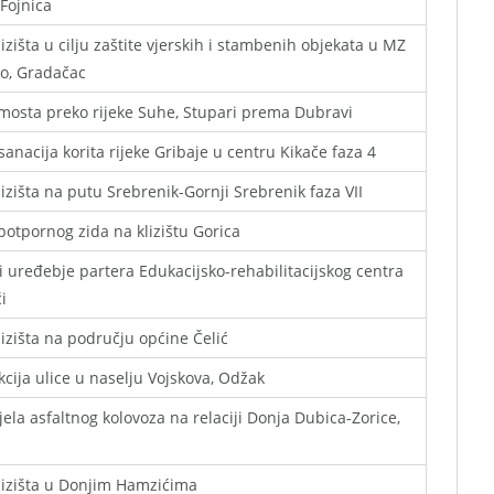
Fojnica
lizišta u cilju zaštite vjerskih i stambenih objekata u MZ
lo, Gradačac
mosta preko rijeke Suhe, Stupari prema Dubravi
 sanacija korita rijeke Gribaje u centru Kikače faza 4
lizišta na putu Srebrenik-Gornji Srebrenik faza VII
potpornog zida na klizištu Gorica
 uređebje partera Edukacijsko-rehabilitacijskog centra
i
lizišta na području općine Čelić
cija ulice u naselju Vojskova, Odžak
jela asfaltnog kolovoza na relaciji Donja Dubica-Zorice,
lizišta u Donjim Hamzićima