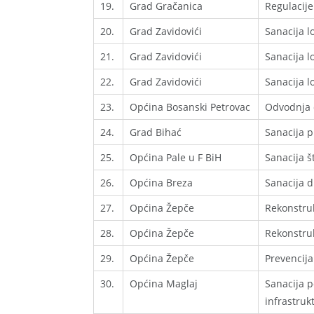
19.
Grad Gračanica
Regulacije
20.
Grad Zavidovići
Sanacija l
21.
Grad Zavidovići
Sanacija l
22.
Grad Zavidovići
Sanacija l
23.
Općina Bosanski Petrovac
Odvodnja o
24.
Grad Bihać
Sanacija p
25.
Općina Pale u F BiH
Sanacija š
26.
Općina Breza
Sanacija d
27.
Općina Žepče
Rekonstruk
28.
Općina Žepče
Rekonstruk
29.
Općina Žepče
Prevencija
30.
Općina Maglaj
Sanacija p
infrastruk