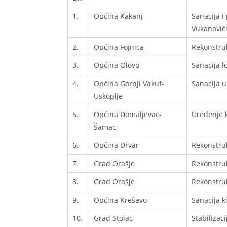
1.
Općina Kakanj
Sanacija i
Vukanovići
2.
Općina Fojnica
Rekonstruk
3.
Općina Olovo
Sanacija l
4.
Općina Gornji Vakuf-
Sanacija u
Uskoplje
5.
Općina Domaljevac-
Uređenje 
Šamac
6.
Općina Drvar
Rekonstruk
7
Grad Orašje
Rekonstruk
8.
Grad Orašje
Rekonstruk
9.
Općina Kreševo
Sanacija k
10.
Grad Stolac
Stabilizac