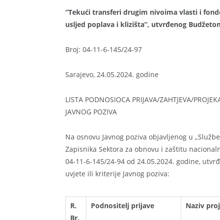
“Tekući transferi drugim nivoima vlasti i fond
usljed poplava i klizišta”,
utvrđenog Budžetom 
Broj: 04-11-6-145/24-97
Sarajevo, 24.05.2024. godine
LISTA PODNOSIOCA PRIJAVA/ZAHTJEVA/PROJEK
JAVNOG POZIVA
Na osnovu Javnog poziva objavljenog u „Služben
Zapisnika Sektora za obnovu i zaštitu nacional
04-11-6-145/24-94 od 24.05.2024. godine, utvrđe
uvjete ili kriterije Javnog poziva:
R.
Podnositelj prijave
Naziv pro
Br.