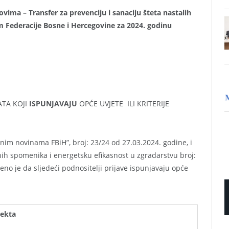
ovima – Transfer za prevenciju i sanaciju šteta nastalih
Federacije Bosne i Hercegovine za 2024. godinu
ATA KOJI
ISPUNJAVAJU
OPĆE UVJETE ILI KRITERIJE
im novinama FBiH”, broj: 23/24 od 27.03.2024. godine, i
nih spomenika i energetsku efikasnost u zgradarstvu broj:
no je da sljedeći podnositelji prijave ispunjavaju opće
jekta