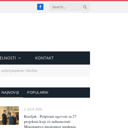
Facebook
ELNOSTI
KONTAKT
usljed poplava i klizišta
NAJNOVIJI
POPULARNI
2. JULA 2026.
Kiseljak : Potpisani ugovori za 27
projekata koje će sufinancirati
Ministarstvo prostornog uređenja