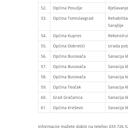
52.
Općina Posušje
Rješavanje
53.
Općina Tomislavgrad
Rehabilita
Sarajlije
54.
Općina Kupres
Rekonstruk
55.
Općina Dobretići
Izrada pot
56.
Općina Busovača
Sanacija k
57.
Općina Busovača
Sanacija k
58.
Općina Busovača
Sanacija k
59.
Općina Teočak
Sanacija k
60.
Grad Gračanica
Sanacija k
61.
Općina Kreševo
Sanacija k
Informacije možete dobiti na telefon 033 726 