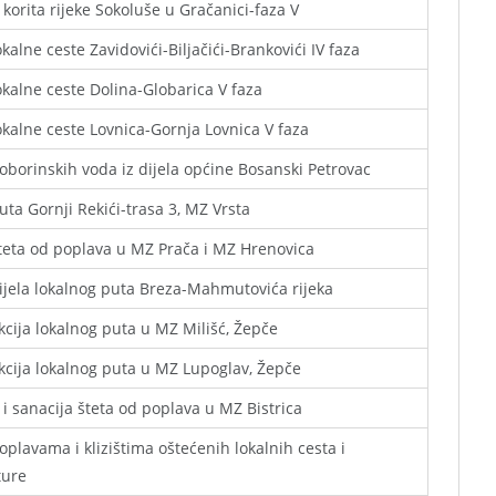
 korita rijeke Sokoluše u Gračanici-faza V
okalne ceste Zavidovići-Biljačići-Brankovići IV faza
okalne ceste Dolina-Globarica V faza
okalne ceste Lovnica-Gornja Lovnica V faza
borinskih voda iz dijela općine Bosanski Petrovac
uta Gornji Rekići-trasa 3, MZ Vrsta
teta od poplava u MZ Prača i MZ Hrenovica
ijela lokalnog puta Breza-Mahmutovića rijeka
cija lokalnog puta u MZ Milišć, Žepče
cija lokalnog puta u MZ Lupoglav, Žepče
 i sanacija šteta od poplava u MZ Bistrica
oplavama i klizištima oštećenih lokalnih cesta i
ture