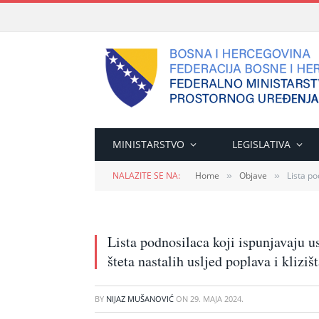
MINISTARSTVO
LEGISLATIVA
NALAZITE SE NA:
Home
Objave
Lista po
»
»
Lista podnosilaca koji ispunjavaju us
šteta nastalih usljed poplava i kliziš
BY
NIJAZ MUŠANOVIĆ
ON
29. MAJA 2024.