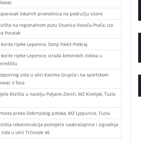
ukavac
 oporavak lokalnih prometnica na području Usore
lizišta na regionalnom putu Osanica-Ilovača-Prača, iza
za Poratak
 korite rijeke Lepenice, Donji Palež-Potkraj
 korite rijeke Lepenice, izrada betonskih zidova u
središtu
otpornog zida u ulici Kasima Grujića i na sportskom
ovac II faza
jela klizišta u naselju Poljane-Zonići, MZ Kiseljak, Tuzla
mosta preko Dobrnjskog potoka, MZ Ljepunice, Tuzla
lizišta-rekonstrukcija postojeće saobraćajnice i izgradnja
zida u ulici Trčivode 46