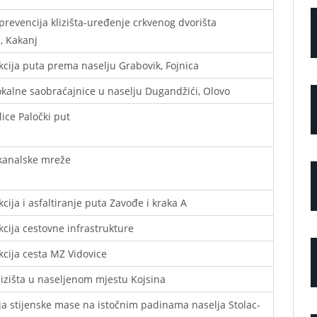
 prevencija klizišta-uređenje crkvenog dvorišta
, Kakanj
cija puta prema naselju Grabovik, Fojnica
okalne saobraćajnice u naselju Dugandžići, Olovo
lice Paločki put
kanalske mreže
cija i asfaltiranje puta Zavođe i kraka A
cija cestovne infrastrukture
cija cesta MZ Vidovice
lizišta u naseljenom mjestu Kojsina
ija stijenske mase na istočnim padinama naselja Stolac-