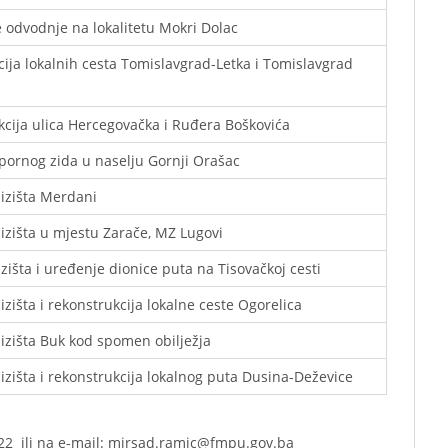
 odvodnje na lokalitetu Mokri Dolac
cija lokalnih cesta Tomislavgrad-Letka i Tomislavgrad
cija ulica Hercegovačka i Ruđera Boškovića
pornog zida u naselju Gornji Orašac
lizišta Merdani
lizišta u mjestu Zarače, MZ Lugovi
izišta i uređenje dionice puta na Tisovačkoj cesti
lizišta i rekonstrukcija lokalne ceste Ogorelica
lizišta Buk kod spomen obilježja
lizišta i rekonstrukcija lokalnog puta Dusina-Deževice
522 ili na e-mail: mirsad.ramic@fmpu.gov.ba