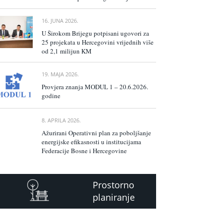
16. JUNA 2026.
U Širokom Brijegu potpisani ugovori za
25 projekata u Hercegovini vrijednih više
od 2,1 milijun KM
19. MAJA 2026.
Provjera znanja MODUL 1 – 20.6.2026.
godine
8. APRILA 2026.
Ažurirani Operativni plan za poboljšanje
energijske efikasnosti u institucijama
Federacije Bosne i Hercegovine
Prostorno
planiranje