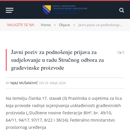
NALAZITE SE NA:
Home
Objave
Javni poziv za podnošenje prijava za sudjelovanje u radu Stručnog odbora za građevinske proizvode
»
»
Javni poziv za podnošenje prijava za
0
sudjelovanje u radu Stručnog odbora za
građevinske proizvode
BY
NIJAZ MUŠANOVIĆ
ON
29. MAJA 2024.
Na temelju članka 17. stavak (3) Pravilnika o uvjetima za lica
koja provode radnje ocjenjivanja usklađenosti građevinskih
proizvoda („Službene novine Federacije BiH“, br. 49/10,
64/11, 94/17, 97/17, 8/22 i 38/24), Federalno ministarstvo
prostornog uređenja