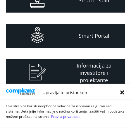
Stručni ispiti
Smart Portal
Informacija za
investitore i
projektante
Upravljajte pristankom
Strateški i planski
Ova stranica koristi neophodne kolačiće za ispravan i siguran rad
sistema. Detaljnije informacije o načinu korištenja i zaštiti vaših podataka
dokument
možete pročitati na stranici
Pravila privatnosti
.