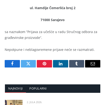
ul. Hamdije Čemerlića broj 2
71000 Sarajevo
sa naznakom ”Prijava za učešće u radu Stručnog odbora za
građevinske proizvode”.
Nepotpune i neblagovremene prijave neće se razmatrati.
Facebook
Twitter
Pinterest
LinkedIn
Tumblr
Email
NAJNOVIJI
POPULARNI
2. JULA 2026.