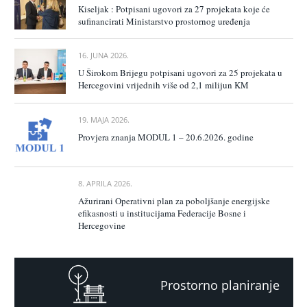
Kiseljak : Potpisani ugovori za 27 projekata koje će
sufinancirati Ministarstvo prostornog uređenja
16. JUNA 2026.
U Širokom Brijegu potpisani ugovori za 25 projekata u
Hercegovini vrijednih više od 2,1 milijun KM
19. MAJA 2026.
Provjera znanja MODUL 1 – 20.6.2026. godine
8. APRILA 2026.
Ažurirani Operativni plan za poboljšanje energijske
efikasnosti u institucijama Federacije Bosne i
Hercegovine
Prostorno planiranje