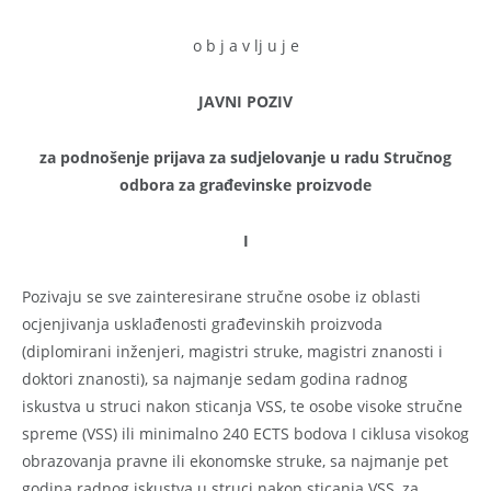
o b j a v lj u j e
JAVNI POZIV
za podnošenje prijava za sudjelovanje u radu Stručnog
odbora
za građevinske proizvode
I
Pozivaju se sve zainteresirane stručne osobe iz oblasti
ocjenjivanja usklađenosti građevinskih proizvoda
(diplomirani inženjeri, magistri struke, magistri znanosti i
doktori znanosti), sa najmanje sedam godina radnog
iskustva u struci nakon sticanja VSS, te osobe visoke stručne
spreme (VSS) ili minimalno 240 ECTS bodova I ciklusa visokog
obrazovanja pravne ili ekonomske struke, sa najmanje pet
godina radnog iskustva u struci nakon sticanja VSS, za