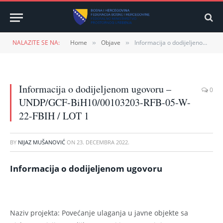
NALAZITE SE NA:
Home
Objave
Informacija o dodijeljenom ugovoru – UNDP/GCF-BiH10/00103203-RFB-05-W-22-FBIH / LOT 1
»
»
Informacija o dodijeljenom ugovoru –
0
UNDP/GCF-BiH10/00103203-RFB-05-W-
22-FBIH / LOT 1
BY
NIJAZ MUŠANOVIĆ
ON
23. DECEMBRA 2022.
Informacija o dodijeljenom ugovoru
Naziv projekta: Povećanje ulaganja u javne objekte sa