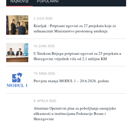
NAJNOVIJI
POPULARNI
2. JULA 2026.
Kiseljak : Potpisani ugovori za 27 projekata koje će
sufinancirati Ministarstvo prostornog uređenja
16. JUNA 2026.
U Širokom Brijegu potpisani ugovori za 25 projekata u
Hercegovini vrijednih više od 2,1 milijun KM
19. MAJA 2026.
Provjera znanja MODUL 1 – 20.6.2026. godine
8. APRILA 2026.
Ažurirani Operativni plan za poboljšanje energijske
efikasnosti u institucijama Federacije Bosne i
Hercegovine