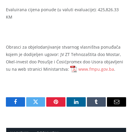
Evaluirana cijena ponude (u valuti evaluacije): 425,826.33
KM
Obrasci za objelodanjivanje stvarnog vlasništva ponuđača
kojem je dodijeljen ugovor: JV ZT Tehnozaštita doo Mostar,
Okel-invest doo Posušje i Ćosićpromex doo Usora objavljeni
su na web stranici Ministarstva:
www.fmpu.gov.ba
.
Facebook
Twitter
Pinterest
LinkedIn
Tumblr
Email