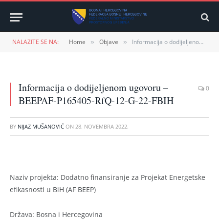
NALAZITE SE NA:
Home
Objave
Informacija o dodijeljenom ugovoru – BEEPAF-P165405-RfQ-12-G-22-FBIH
»
»
Informacija o dodijeljenom ugovoru –
0
BEEPAF-P165405-RfQ-12-G-22-FBIH
BY
NIJAZ MUŠANOVIĆ
ON
28. NOVEMBRA 2022.
Naziv projekta: Dodatno finansiranje za Projekat Energetske
efikasnosti u BiH (AF BEEP)
Država: Bosna i Hercegovina