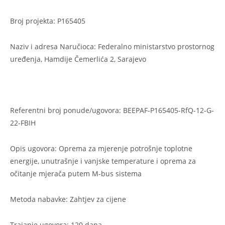
Broj projekta: P165405
Naziv i adresa Naručioca: Federalno ministarstvo prostornog
uređenja, Hamdije Čemerlića 2, Sarajevo
Referentni broj ponude/ugovora: BEEPAF-P165405-RfQ-12-G-
22-FBIH
Opis ugovora: Oprema za mjerenje potrošnje toplotne
energije, unutrašnje i vanjske temperature i oprema za
očitanje mjerača putem M-bus sistema
Metoda nabavke: Zahtjev za cijene
Trajanje ugovora: 120 dana