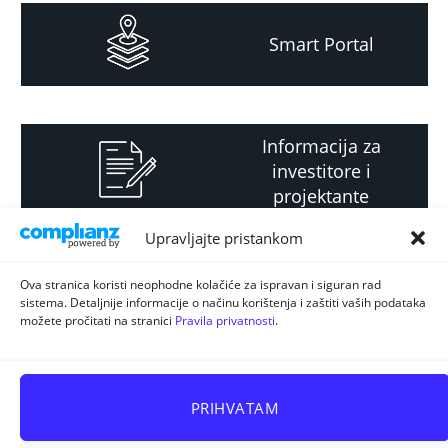
Smart Portal
Informacija za
investitore i
projektante
Upravljajte pristankom
Strateški i planski
Ova stranica koristi neophodne kolačiće za ispravan i siguran rad
sistema. Detaljnije informacije o načinu korištenja i zaštiti vaših podataka
dokument
možete pročitati na stranici
Pravila privatnosti
.
PRIHVATAM