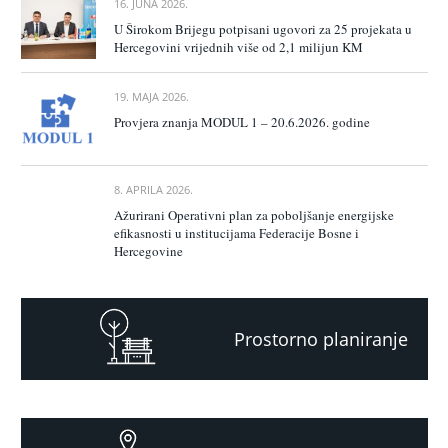
16. JUNA 2026.
U Širokom Brijegu potpisani ugovori za 25 projekata u
Hercegovini vrijednih više od 2,1 milijun KM
19. MAJA 2026.
Provjera znanja MODUL 1 – 20.6.2026. godine
8. APRILA 2026.
Ažurirani Operativni plan za poboljšanje energijske
efikasnosti u institucijama Federacije Bosne i
Hercegovine
Prostorno planiranje