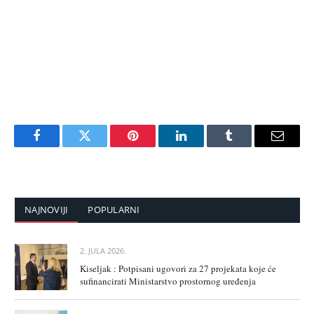
Facebook
Twitter
Pinterest
LinkedIn
Tumblr
Email
NAJNOVIJI
POPULARNI
2. JULA 2026.
Kiseljak : Potpisani ugovori za 27 projekata koje će
sufinancirati Ministarstvo prostornog uređenja