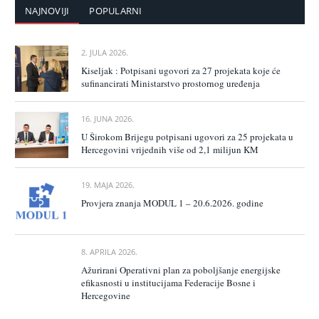
NAJNOVIJI
POPULARNI
2. JULA 2026.
Kiseljak : Potpisani ugovori za 27 projekata koje će
sufinancirati Ministarstvo prostornog uređenja
16. JUNA 2026.
U Širokom Brijegu potpisani ugovori za 25 projekata u
Hercegovini vrijednih više od 2,1 milijun KM
19. MAJA 2026.
Provjera znanja MODUL 1 – 20.6.2026. godine
8. APRILA 2026.
Ažurirani Operativni plan za poboljšanje energijske
efikasnosti u institucijama Federacije Bosne i
Hercegovine