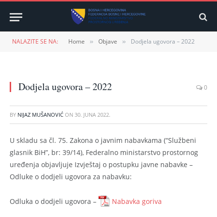
NALAZITE SE NA:
Home
Objave
Dodjela ugovora – 2022
»
»
Dodjela ugovora – 2022
0
BY
NIJAZ MUŠANOVIĆ
ON
30. JUNA 2022.
U skladu sa čl. 75. Zakona o javnim nabavkama (“Službeni
glasnik BiH”, br: 39/14), Federalno ministarstvo prostornog
uređenja objavljuje Izvještaj o postupku javne nabavke –
Odluke o dodjeli ugovora za nabavku:
Odluka o dodjeli ugovora –
Nabavka goriva