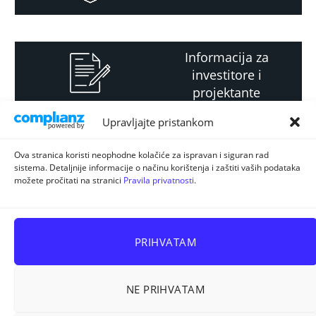
Informacija za
investitore i
projektante
Upravljajte pristankom
Strateški i planski
Ova stranica koristi neophodne kolačiće za ispravan i siguran rad
sistema. Detaljnije informacije o načinu korištenja i zaštiti vaših podataka
dokument
možete pročitati na stranici
Pravila privatnosti
.
PRIHVATAM
NE PRIHVATAM