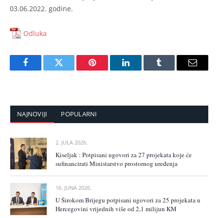
03.06.2022. godine.
Odluka
Facebook
Twitter
Pinterest
LinkedIn
Tumblr
Email
NAJNOVIJI
POPULARNI
2. JULA 2026.
Kiseljak : Potpisani ugovori za 27 projekata koje će
sufinancirati Ministarstvo prostornog uređenja
16. JUNA 2026.
U Širokom Brijegu potpisani ugovori za 25 projekata u
Hercegovini vrijednih više od 2,1 milijun KM