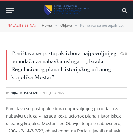
NALAZITE SE NA:
Home
Objave
Poništava se postupak izbora najpovoljnijeg ponuđača za nabavku usluga – „Izrada Regulacionog plana Historijskog urbanog krajolika Mostar”
»
»
Poništava se postupak izbora najpovoljnijeg
0
ponuđača za nabavku usluga – „Izrada
Regulacionog plana Historijskog urbanog
krajolika Mostar”
BY
NIJAZ MUŠANOVIĆ
ON
1. JULA 2022.
Poništava se postupak izbora najpovoljnijeg ponuđača za
nabavku usluga – „Izrada Regulacionog plana Historijskog
urbanog krajolika Mostar”, po Obavještenju o nabavci broj:
1290-1-2-14-3-2/22, objavljenom na Portalu javnih nabavki