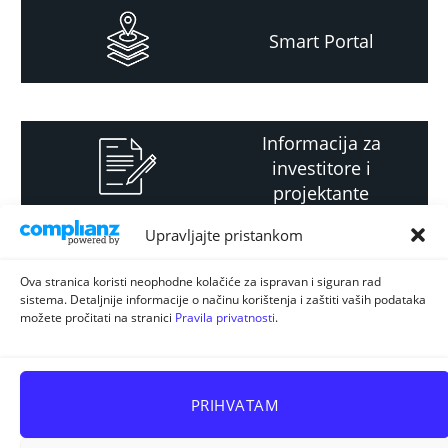
Smart Portal
Informacija za
investitore i
projektante
Upravljajte pristankom
Strateški i planski
Ova stranica koristi neophodne kolačiće za ispravan i siguran rad
sistema. Detaljnije informacije o načinu korištenja i zaštiti vaših podataka
dokument
možete pročitati na stranici
Pravila privatnosti
.
PRIHVATAM