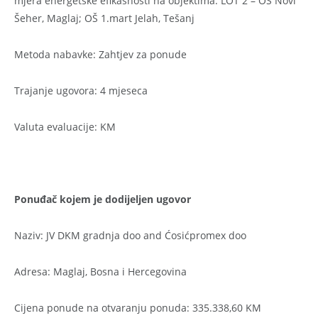
mjera energetske efikasnosti na objektima: LOT 2 – OŠ Novi
Šeher, Maglaj; OŠ 1.mart Jelah, Tešanj
Metoda nabavke: Zahtjev za ponude
Trajanje ugovora: 4 mjeseca
Valuta evaluacije: KM
Ponuđač kojem je dodijeljen ugovor
Naziv: JV DKM gradnja doo and Ćosićpromex doo
Adresa: Maglaj, Bosna i Hercegovina
Cijena ponude na otvaranju ponuda: 335.338,60 KM