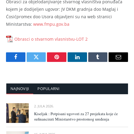
Obrasci za objelodanjivanje stvarnog vlasništva ponuđača
kojem je dodijeljen ugovor: JV DKM gradnja doo Maglaj i
Ćosićpromex doo Usora objavljeni su na web stranici
Ministarstva:
www.fmpu.gov.ba
Obrasci o stvarnom vlasnistvu-LOT 2
Facebook
Twitter
Pinterest
LinkedIn
Tumblr
Email
NAJNOVIJI
POPULARNI
2. JULA 2026.
Kiseljak : Potpisani ugovori za 27 projekata koje će
sufinancirati Ministarstvo prostornog uređenja