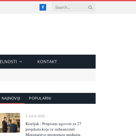
Facebook
ELNOSTI
KONTAKT
NAJNOVIJI
POPULARNI
2. JULA 2026.
Kiseljak : Potpisani ugovori za 27
projekata koje će sufinancirati
Ministarstvo prostornog uređenja