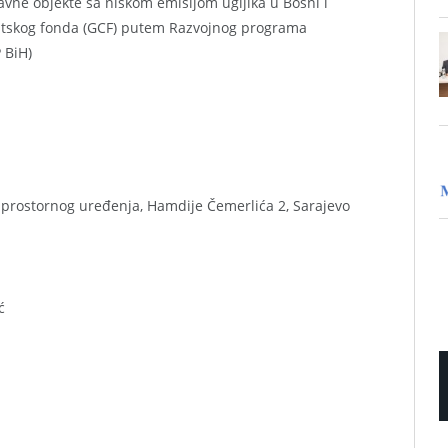
avne objekte sa niskom emisijom ugljika u Bosni i
matskog fonda (GCF) putem Razvojnog programa
 BiH)
o prostornog uređenja, Hamdije Čemerlića 2, Sarajevo
ć