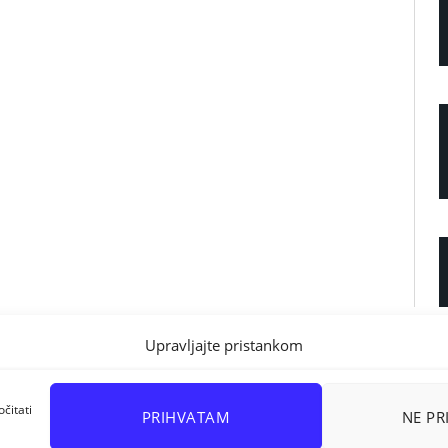
Upravljajte pristankom
čitati
PRIHVATAM
NE P