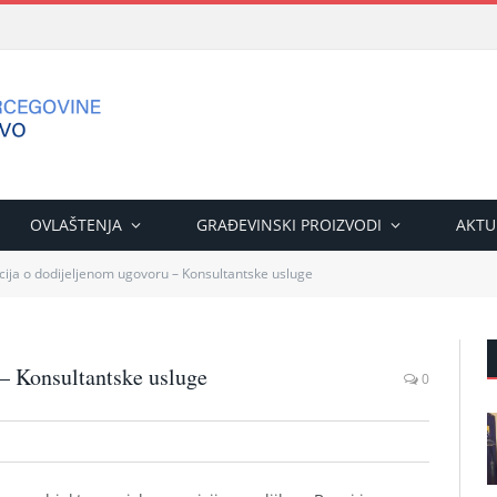
OVLAŠTENJA
GRAĐEVINSKI PROIZVODI
AKTU
cija o dodijeljenom ugovoru – Konsultantske usluge
 – Konsultantske usluge
0