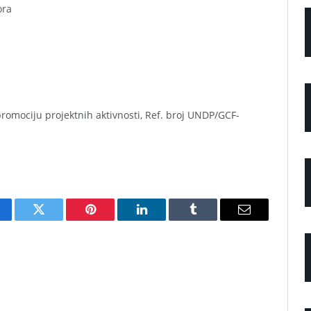
ora
romociju projektnih aktivnosti, Ref. broj UNDP/GCF-
cebook
Twitter
Pinterest
LinkedIn
Tumblr
Email