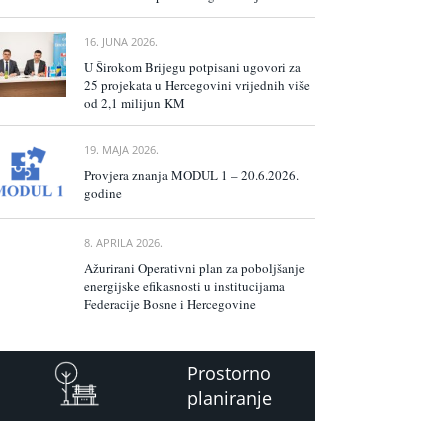
16. JUNA 2026.
U Širokom Brijegu potpisani ugovori za
25 projekata u Hercegovini vrijednih više
od 2,1 milijun KM
19. MAJA 2026.
Provjera znanja MODUL 1 – 20.6.2026.
godine
8. APRILA 2026.
Ažurirani Operativni plan za poboljšanje
energijske efikasnosti u institucijama
Federacije Bosne i Hercegovine
Prostorno
planiranje