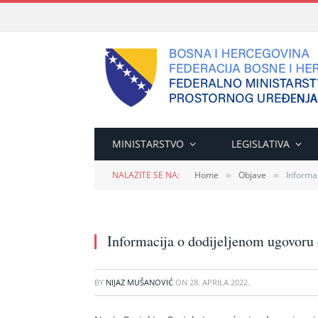
MINISTARSTVO
LEGISLATIVA
NALAZITE SE NA:
Home
Objave
Informa
»
»
Informacija o dodijeljenom ugovoru
BY
NIJAZ MUŠANOVIĆ
ON
28. APRILA 2022.