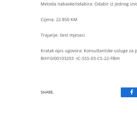
Metoda nabavke/odabira: Odabir iz jednog izv
Cijena: 22.850 KM
Trajanje: šest mjeseci
Kratak opis ugovora: Konsultantske usluge za p
BiH10/00103203 -IC-SSS-03-CS-22-FBIH
SHARE.
Fa