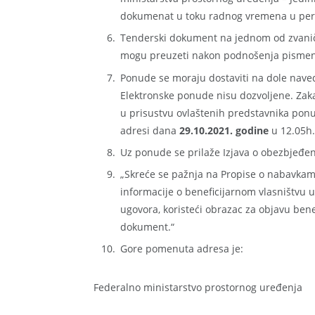
dokumenat u toku radnog vremena u perio
Tenderski dokument na jednom od zvaničn
mogu preuzeti nakon podnošenja pismeno
Ponude se moraju dostaviti na dole nav
Elektronske ponude nisu dozvoljene. Zaka
u prisustvu ovlaštenih predstavnika ponuđ
adresi dana
29.10
.2021. godine
u 12.05h.
Uz ponude se prilaže Izjava o obezbjeđe
„Skreće se pažnja na Propise o nabavkam
informacije o beneficijarnom vlasništvu 
ugovora, koristeći obrazac za objavu benef
dokument.“
Gore pomenuta adresa je:
Federalno ministarstvo prostornog uređenja