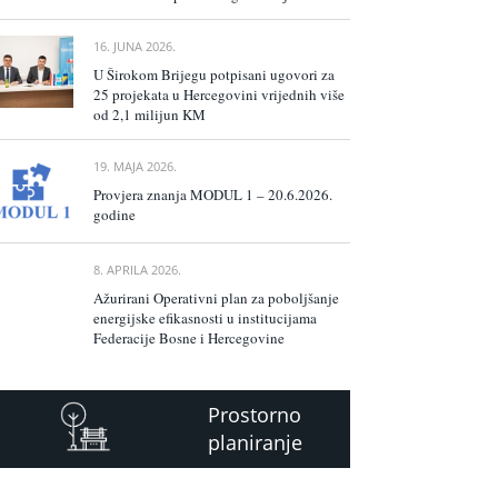
16. JUNA 2026.
U Širokom Brijegu potpisani ugovori za
25 projekata u Hercegovini vrijednih više
od 2,1 milijun KM
19. MAJA 2026.
Provjera znanja MODUL 1 – 20.6.2026.
godine
8. APRILA 2026.
Ažurirani Operativni plan za poboljšanje
energijske efikasnosti u institucijama
Federacije Bosne i Hercegovine
Prostorno
planiranje