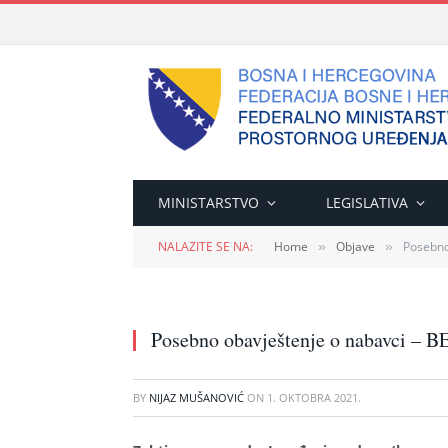
MINISTARSTVO
LEGISLATIVA
NALAZITE SE NA:
Home
Objave
Posebno
»
»
Posebno obavještenje o nabavci 
BY
NIJAZ MUŠANOVIĆ
ON
1. OKTOBRA 2021.