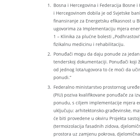
Bosna i Hercegovina i Federacija Bosne
i Hercegovinom dobila je od Svjetske ban
finansiranje za Energetsku efikasnost u B
ugovorima za Implementaciju mjera energ
1 – Klinika za plućne bolesti „Podhrastovi
fizikalnu medicinu i rehabilitaciju.
Ponuđači mogu da daju ponude za jedan il
tenderskoj dokumentaciji. Ponuđači koji 
od jednog lota/ugovora to će moći da uči
ponudi.“
Federalno ministarstvo prostornog uređe
(PIU) poziva kvalifikovane ponuđače za i
ponudu, s ciljem implementacije mjera e
uključuju: arhitektonsko-građevinske, maš
će biti provedene u okviru Projekta sastoj
(termoizolacija fasadnih zidova, djelomi
prostora uz zamjenu pokrova, djelomična 