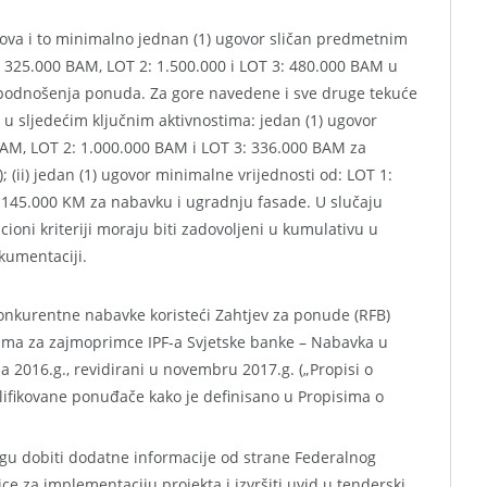
adova i to minimalno jednan (1) ugovor sličan predmetnim
325.000 BAM, LOT 2: 1.500.000 i LOT 3: 480.000 BAM u
 podnošenja ponuda. Za gore navedene i sve druge tekuće
 u sljedećim ključnim aktivnostima: jedan (1) ugovor
BAM, LOT 2: 1.000.000 BAM i LOT 3: 336.000 BAM za
; (ii) jedan (1) ugovor minimalne vrijednosti od: LOT 1:
 145.000 KM za nabavku i ugradnju fasade. U slučaju
ioni kriteriji moraju biti zadovoljeni u kumulativu u
kumentaciji.
nkurentne nabavke koristeći Zahtjev za ponude (RFB)
ama za zajmoprimce IPF-a Svjetske banke – Nabavka u
ula 2016.g., revidirani u novembru 2017.g. („Propisi o
alifikovane ponuđače kako je definisano u Propisima o
gu dobiti dodatne informacije od strane Federalnog
ce za implementaciju projekta i izvršiti uvid u tenderski