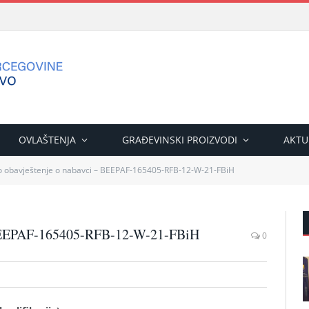
OVLAŠTENJA
GRAĐEVINSKI PROIZVODI
AKTU
 obavještenje o nabavci – BEEPAF-165405-RFB-12-W-21-FBiH
– BEEPAF-165405-RFB-12-W-21-FBiH
0