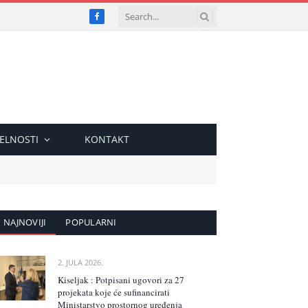
Facebook
ELNOSTI
KONTAKT
NAJNOVIJI
POPULARNI
2. JULA 2026.
Kiseljak : Potpisani ugovori za 27
projekata koje će sufinancirati
Ministarstvo prostornog uređenja