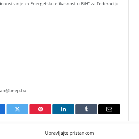
inansiranje za Energetsku efikasnost u BiH” za Federaciju
vran@beep.ba
cebook
Twitter
Pinterest
LinkedIn
Tumblr
Email
Upravljajte pristankom