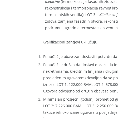
medicine
(termoizolacija fasadnih zidova,
rekonstrukcija i termoizolacija ravnog kr
termostatskih ventila); LOT 3 –
Klinika za 
zidova, zamjena fasadnih otvora, rekonstr
podrumu, ugradnja termostatskih ventila).
Kvalifikacioni zahtjevi uključuju:
Ponuđač je obavezan dostaviti potvrdu da
Ponuđač je dužan da dostavi dokaze da im
nekretninama, kreditnim linijama i drugi
predviđenim ugovorom) dovoljna da se pod
iznose: LOT 1: 122.000 BAM, LOT 2: 578.0
ugovora odvojeno od drugih obaveza pon
Minimalan prosječni godišnji promet od g
LOT 2: 7.226.000 BAM i LOT 3: 2.250.000 B
tekuće i/ili okončane ugovore u posljednje t