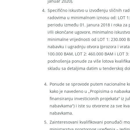
januar 2020),
Specifično iskustvo u izvođenju sličnih r
radovima u minimalnom iznosu od: LOT 1: 
periodu između 01. janura 2018 i roka za
i/ili okončane ugovore, minimalno iskustvo
minimalne vrijednosti od LOT 1: 230.000 
nabavku i ugradnju otvora (prozora i vrata)
100.000 BAM, LOT 2: 460.000 BAM i LOT 3:
podnošenja ponude za više lotova kvalifikac
skladu sa detaljima datim u tenderskoj do
Ponude se sprovode putem nacionalne ko
kako je navedeno u „Propisima o nabavk
finansiranju investicionih projekata“ iz j
nabavkama“) i iste su otvorene za sve kv
nabavkama.
Zainteresovani kvalifikovani ponuđači mo
ministarstva prostornog uređenja – Jedini