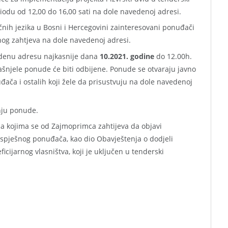
du od 12,00 do 16,00 sati na dole navedenoj adresi.
ih jezika u Bosni i Hercegovini zainteresovani ponuđači
g zahtjeva na dole navedenoj adresi.
edenu adresu najkasnije dana
10
.2021. godine
do 12.00h.
šnjele ponude će biti odbijene. Ponude se otvaraju javno
ača i ostalih koji žele da prisustvuju na dole navedenoj
nju ponude.
a kojima se od Zajmoprimca zahtijeva da objavi
uspješnog ponuđača, kao dio Obavještenja o dodjeli
icijarnog vlasništva, koji je uključen u tenderski