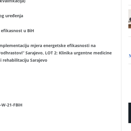
kvalifikacija)
og uređenj
a
 efikasnost u BiH
mplementaciju mjera energetske efikasnosti na
Podhrastovi“ Sarajevo, LOT 2: Klinika urgentne medicine
i rehabilitaciju Sarajevo
2-W-21-FBiH