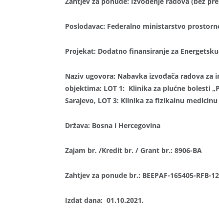
Zahtjev za ponude:
Izvođenje radova
(bez pre
Poslodavac
: Federalno ministarstvo prostorn
Projekat:
Dodatno finansiranje za Energetsku
Naziv ugovora
:
Nabavka izvođača radova za i
objektima: LOT 1: Klinika za plućne bolesti „
Sarajevo, LOT 3: Klinika za fizikalnu medicinu 
Država: Bosna i Hercegovina
Zajam br. /Kredit br. / Grant br.:
8906-BA
Zahtjev za ponude br.: BEEPAF-165405-RFB-1
Izdat dana:
01.10.2021.