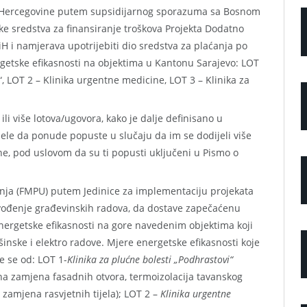
 i Hercegovine putem supsidijarnog sporazuma sa Bosnom
ke sredstva za finansiranje troškova Projekta Dodatno
iH i namjerava upotrijebiti dio sredstva za plaćanja po
etske efikasnosti na objektima u Kantonu Sarajevo: LOT
“, LOT 2 – Klinika urgentne medicine, LOT 3 – Klinika za
i više lotova/ugovora, kako je dalje definisano u
žele da ponude popuste u slučaju da im se dodijeli više
ne, pod uslovom da su ti popusti uključeni u Pismo o
nja (FMPU) putem Jedinice za implementaciju projekata
zvođenje građevinskih radova, da dostave zapečaćenu
nergetske efikasnosti na gore navedenim objektima koji
inske i elektro radove. Mjere energetske efikasnosti koje
e se od: LOT 1-
Klinika za plućne bolesti „Podhrastovi“
čna zamjena fasadnih otvora, termoizolacija tavanskog
zamjena rasvjetnih tijela); LOT 2 –
Klinika urgentne