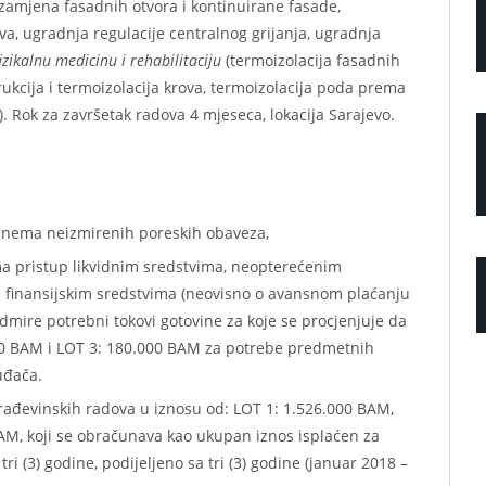
 zamjena fasadnih otvora i kontinuirane fasade,
ova, ugradnja regulacije centralnog grijanja, ugradnja
fizikalnu medicinu i rehabilitaciju
(termoizolacija fasadnih
ukcija i termoizolacija krova, termoizolacija poda prema
 Rok za završetak radova 4 mjeseca, lokacija Sarajevo.
 nema neizmirenih poreskih obaveza,
a pristup likvidnim sredstvima, neopterećenim
m finansijskim sredstvima (neovisno o avansnom plaćanju
mire potrebni tokovi gotovine za koje se procjenjuje da
00 BAM i LOT 3: 180.000 BAM za potrebe predmetnih
uđača.
rađevinskih radova u iznosu od: LOT 1: 1.526.000 BAM,
AM, koji se obračunava kao ukupan iznos isplaćen za
ri (3) godine, podijeljeno sa tri (3) godine (januar 2018 –