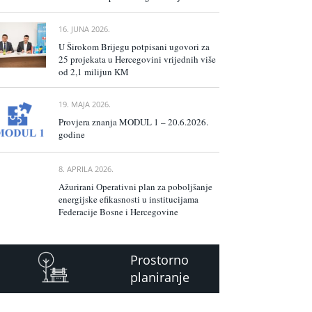
16. JUNA 2026.
U Širokom Brijegu potpisani ugovori za
25 projekata u Hercegovini vrijednih više
od 2,1 milijun KM
19. MAJA 2026.
Provjera znanja MODUL 1 – 20.6.2026.
godine
8. APRILA 2026.
Ažurirani Operativni plan za poboljšanje
energijske efikasnosti u institucijama
Federacije Bosne i Hercegovine
Prostorno
planiranje