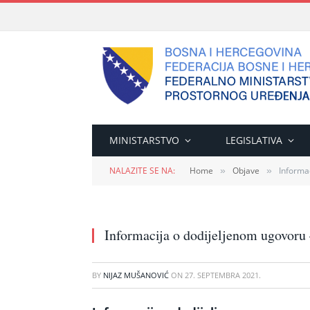
MINISTARSTVO
LEGISLATIVA
NALAZITE SE NA:
Home
Objave
Informa
»
»
Informacija o dodijeljenom ugov
BY
NIJAZ MUŠANOVIĆ
ON
27. SEPTEMBRA 2021.