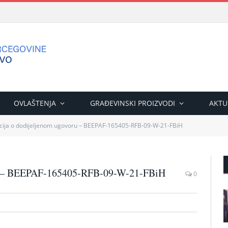
OVLAŠTENJA
GRAĐEVINSKI PROIZVODI
AKTU
cija o dodijeljenom ugovoru – BEEPAF-165405-RFB-09-W-21-FBiH
oru – BEEPAF-165405-RFB-09-W-21-FBiH
0