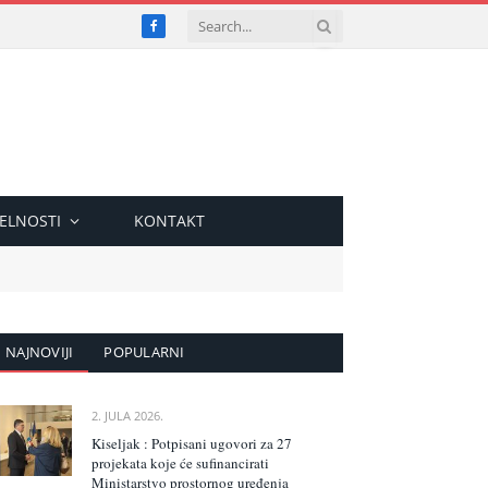
Facebook
ELNOSTI
KONTAKT
NAJNOVIJI
POPULARNI
2. JULA 2026.
Kiseljak : Potpisani ugovori za 27
projekata koje će sufinancirati
Ministarstvo prostornog uređenja