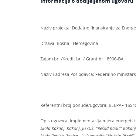
Informacija o dodijeljenom ugovoru
Naziv projekta: Dodatno finansiranje za Energe
Država: Bosna i Hercegovina
Zajam br. /Kredit br. / Grant br.: 8906-BA
Naziv i adresa Poslodavca: Federalno ministar
Referentni broj ponude/ugovora: BEEPAF-1654
Opis ugovora: Implementacija mjera energetsk
škola Kakanj, Kakanj, JU O.Š. ”Rešad Kadić” Kakanj
škola Zenica, Zenica, JU Gimnazija ”Muhsin Rizvić”