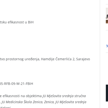
tsku efikasnost u BiH
stvo prostornog uređenja, Hamdije Čemerlića 2, Sarajevo
05-RFB-09-W-21-FBiH
e efikasnosti na objektima
JU Mješovita srednja stručna
, JU Medicinska Škola Zenica, Zenica, JU Mješovita srednja
, Kakanj